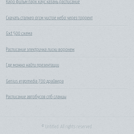
Каро фильм парк хаус казань расписание
Скачать сталкер огсм чистое небо через торрент
Gxt 500 схема
Расписание электричка лиски воронеж
Где можно найти презентации
Genius ergomedia 700 драйвера
Расписание автобусов спб сланцы
© Untitled. All rights reserved.