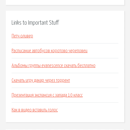
Links to Important Stuff
Петч оливер
Расписание автобусов коротово череповец
Альбомы группы evanescence скачать бесплатно
Скачать игру дакар через торрент
Презентация экспансия с запада 10 класс
Как в видео вставить голос