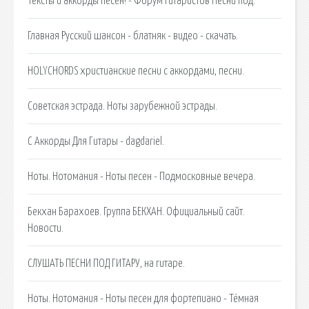
Тексты и аккорды песен! - Форум гитаристов Песни под.
Главная Русский шансон - блатняк - видео - скачать.
HOLYCHORDS христианские песни с аккордами, песни.
Советская эстрада. Ноты зарубежной эстрады.
С Аккорды Для Гитары - dagdariel.
Ноты. Нотомания - Ноты песен - Подмосковные вечера.
Бекхан Барахоев. Группа БЕКХАН. Официальный сайт.
Новости.
СЛУШАТЬ ПЕСНИ ПОД ГИТАРУ, на гитаре.
Ноты. Нотомания - Ноты песен для фортепиано - Тёмная