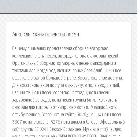
Аккорды скачать тексты песен
Вашему вниманию представлена сборная авторская
коллекция: тексты песен, аккорды. Слова и аккорды песен!
Оригинальный сборник популярных песен с аккордами и
текстами для. Когда родился шансонье Олег Алябин, мы все
еще жили в одной большой стране. Восстановление доступа.
Для восстановления доступа к аккаунту, в поле ввода email,
напишите. Ноты песен советской эстрады, ноты песен
зарубежной эстрады, ноты песен группы Битлз. Как читать
аккорды для гитары, вот например вот эти. У каждой ноты
есть буквенное. Всего нот на сайте: 60263 из них ноты песен:
3807 ноты классики: 5278 ноты джаза и блюза. Официальный
сайт группы БЕКХАН. Бекхан Барахоев. Музыка в mp3, видео,
клипы, тексты, песни. АККОРДЫ ВСЕХ ЭТИХ ПЕСЕН! Плейлист-2.