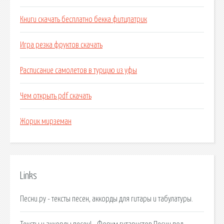
Книги скачать бесплатно бекка фитцпатрик
Игра резка фруктов скачать
Расписание самолетов в турцию из уфы
Чем открыть pdf скачать
Жорик мирземан
Links
Песни.ру - тексты песен, аккорды для гитары и табулатуры.