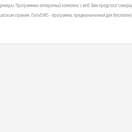
формации. Программно-аппаратный комплекс с веб. Вам предстоит соверш
иатским странам. iSendSMS - программа, предназначенная для бесплатн