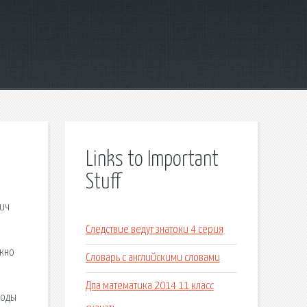
Links to Important
Stuff
вич
Следствие ведут знатоки 4 серия
ужно
Словарь с английскими словами
Дпа математика 2014 11 класс
воды