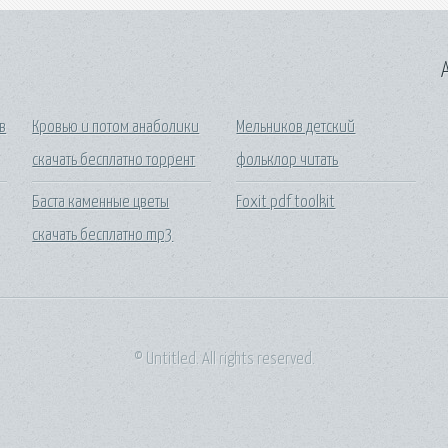
A
в
Кровью и потом анаболики
Мельников детский
скачать бесплатно торрент
фольклор читать
Баста каменные цветы
Foxit pdf toolkit
скачать бесплатно mp3
© Untitled. All rights reserved.