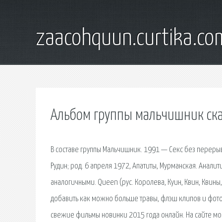
zaacohquun.curtika.co
Альбом группы мальчишник ска
В составе группы Мальчишник. 1991 — Секс без перерыв
Рудин; род. 6 апреля 1972, Апатиты, Мурманская. Анали
аналогичными. Queen (рус. Королева, Куин, Квин, Квины, К
добавить как можно больше травы, флэш клипов и фото
свежие фильмы новинки 2015 года онлайн. На сайте мо