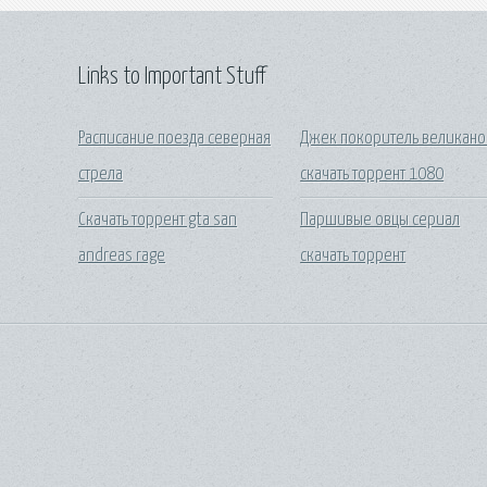
Links to Important Stuff
Расписание поезда северная
Джек покоритель великано
стрела
скачать торрент 1080
Скачать торрент gta san
Паршивые овцы сериал
andreas rage
скачать торрент