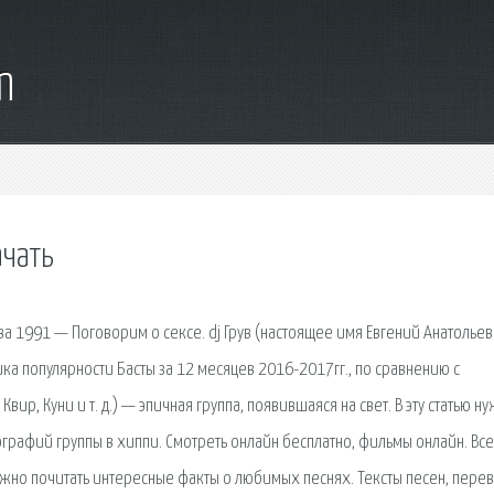
m
чать
а 1991 — Поговорим о сексе. dj Грув (настоящее имя Евгений Анатолье
тика популярности Басты за 12 месяцев 2016-2017гг., по сравнению с
вир, Куни и т. д.) — эпичная группа, появившаяся на свет. В эту статью н
графий группы в хиппи. Смотреть онлайн бесплатно, фильмы онлайн. Все
жно почитать интересные факты о любимых песнях. Тексты песен, пере