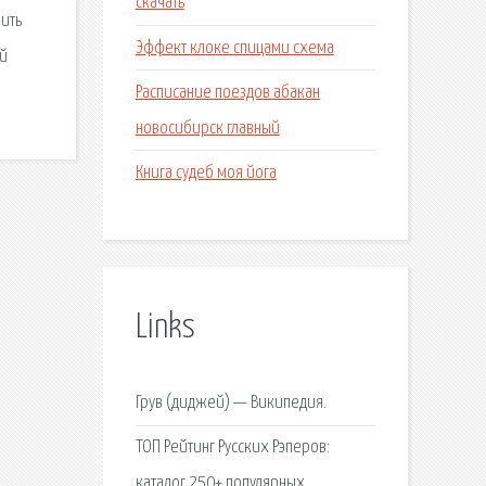
скачать
ить
Эффект клоке спицами схема
ой
Расписание поездов абакан
новосибирск главный
Книга судеб моя йога
Links
Грув (диджей) — Википедия.
ТОП Рейтинг Русских Рэперов:
каталог 250+ популярных.