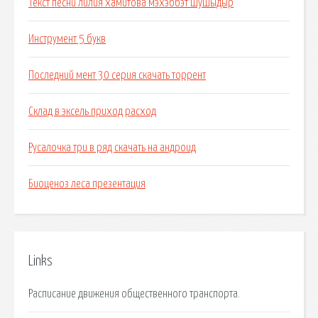
Текст песни лилия хамитова мэхэббэт шушыдыр
Инструмент 5 букв
Последний мент 30 серия скачать торрент
Склад в эксель приход расход
Русалочка три в ряд скачать на андроид
Биоценоз леса презентация
Links
Расписание движения общественного транспорта.