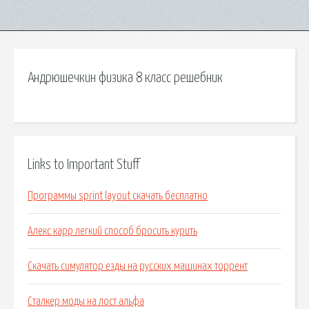
Андрюшечкин физика 8 класс решебник
Links to Important Stuff
Программы sprint layout скачать бесплатно
Алекс карр легкий способ бросить курить
Скачать симулятор езды на русских машинах торрент
Сталкер моды на лост альфа