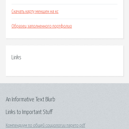
Скачать карту меншен на кс
Образец заполненного портфолио
Links
An Informative Text Blurb
Links to Important Stuff
Компендиум по общей социологии парето pdf