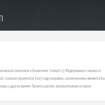
m
ратовский сказочник и бизнесмен. Статьей 13 Федерального закона от
й. Согласно принятой в 2015 году поправке, исключениями являются Би
 миры и другое время. Пргресссорство, альтернативная история.