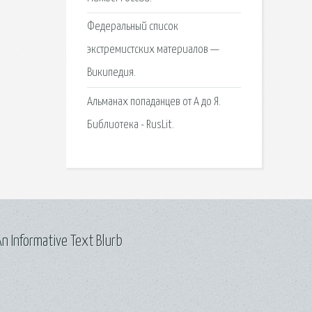
Федеральный список
экстремистских материалов —
Википедия.
Альманах попаданцев от А до Я.
Библиотека - RusLit.
n Informative Text Blurb