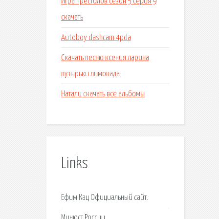
Игра престолов сезон 5 серия 9
скачать
Autoboy dashcam 4pda
Скачать песню ксения ларина
пузырьки лимонада
Натали скачать все альбомы
Links
Ефим Кац Официальный сайт.
Минюст России.