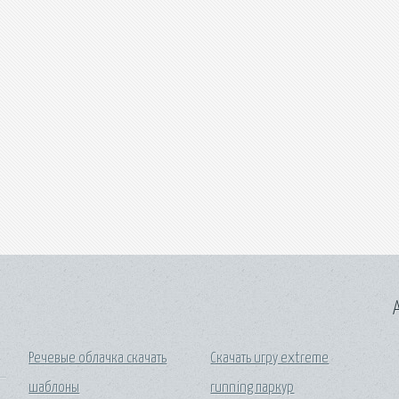
A
Речевые облачка скачать
Скачать игру extreme
шаблоны
running паркур