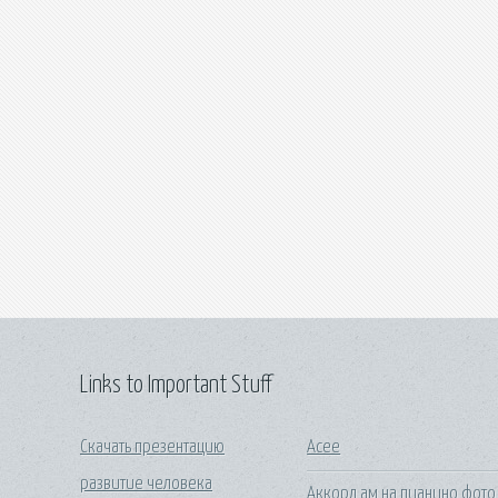
Links to Important Stuff
Скачать презентацию
Acee
развитие человека
Аккорд ам на пианино фото