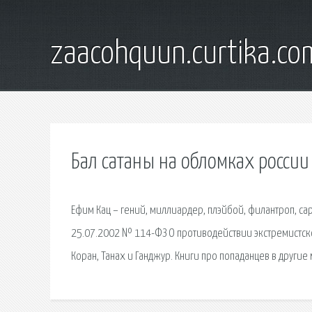
zaacohquun.curtika.co
Бал сатаны на обломках россии
Ефим Кац – гений, миллиардер, плэйбой, филантроп, са
25.07.2002 № 114-ФЗ О противодействии экстремистско
Коран, Танах и Ганджур. Книги про попаданцев в другие