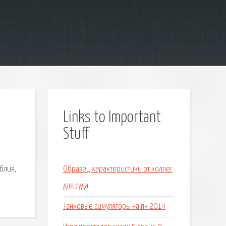
Links to Important
Stuff
блия,
Образец характеристики от коллег
для суда
Танковые симуляторы на пк 2014