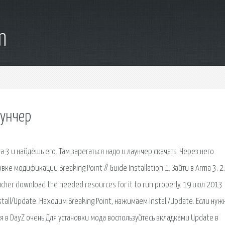
m
аунчер
a 3 и найдёшь его. Там зарегаться надо и лаунчер скачать. Через него
е модификации Breaking Point // Guide Installation 1. Зайти в Arma 3. 2.
ncher download the needed resources for it to run properly. 19 июл 2013
all/Update. Находим Breaking Point, нажимаем Install/Update. Если нуж
я в DayZ очень Для установки мода воспользуйтесь вкладками Update в