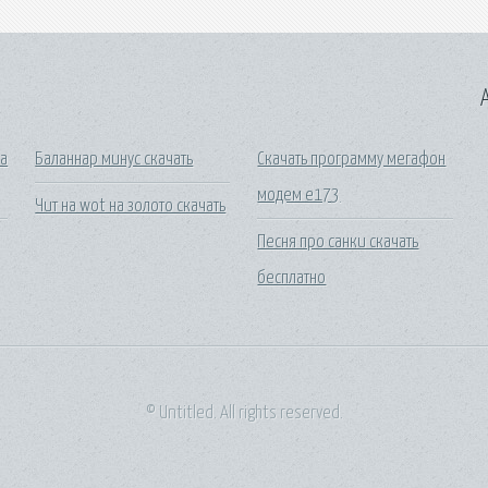
A
а
Баланнар минус скачать
Скачать программу мегафон
модем e173
Чит на wot на золото скачать
Песня про санки скачать
бесплатно
© Untitled. All rights reserved.