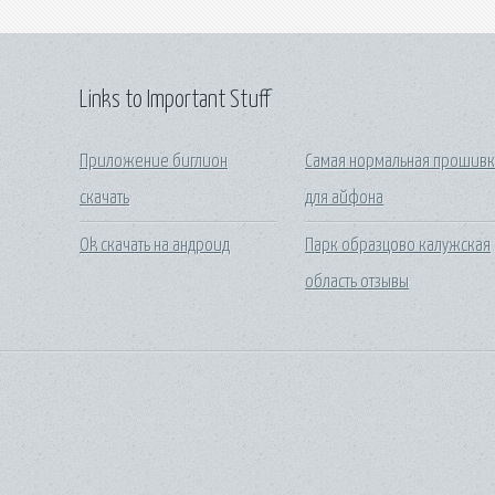
Links to Important Stuff
Приложение биглион
Самая нормальная прошивк
скачать
для айфона
Ok скачать на андроид
Парк образцово калужская
область отзывы