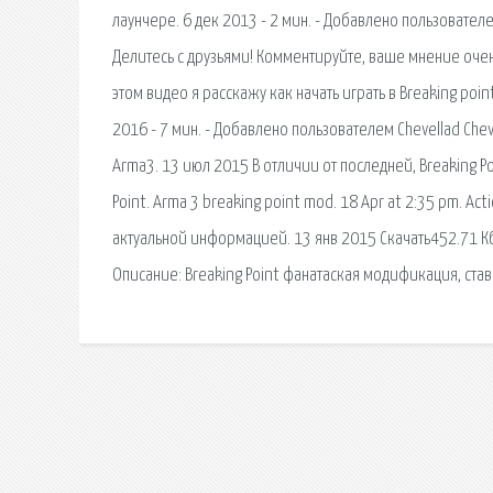
лаунчере. 6 дек 2013 - 2 мин. - Добавлено пользовател
Делитесь с друзьями! Комментируйте, ваше мнение очень
этом видео я расскажу как начать играть в Breaking po
2016 - 7 мин. - Добавлено пользователем Chevellad C
Arma3. 13 июл 2015 В отличии от последней, Breaking Po
Point. Arma 3 breaking point mod. 18 Apr at 2:35 pm. Act
актуальной информацией. 13 янв 2015 Скачать452.71 Кб -
Описание: Breaking Point фанатаская модификация, ставш