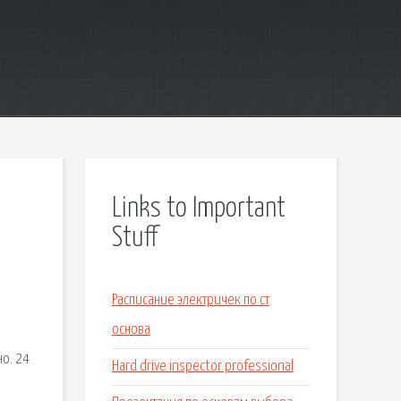
Links to Important
Stuff
Расписание электричек по ст
основа
но. 24
Hard drive inspector professional