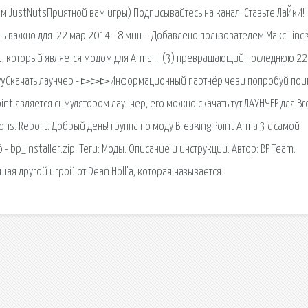
ем JustNutsПриятной вам игры) Подписывайтесь на канал! Ставьте ЛаЙкИ!
 важно для. 22 мар 2014 - 8 мин. - Добавлено пользователем Макс Linc
int, который является модом для Arma III (3) превращающий последнюю 22
hevyСкачать лаунчер - ▻▻▻Информационный партнёр чеви попробуй поиг
int является симулятором лаунчер, его можно скачать тут ЛАУНЧЕР для Br
ions. Report. Добрый день! группа по моду Breaking Point Arma 3 c самой
 bp_installer.zip. Теги: Моды. Описание и инструкции. Автор: BP Team.
ая другой игрой от Dean Holl'а, которая называется.