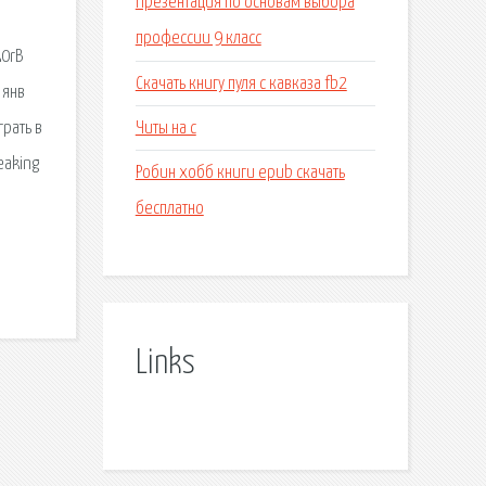
Презентация по основам выбора
профессии 9 класс
k0rВ
Скачать книгу пуля с кавказа fb2
 янв
Читы на с
рать в
eaking
Робин хобб книги epub скачать
бесплатно
Links