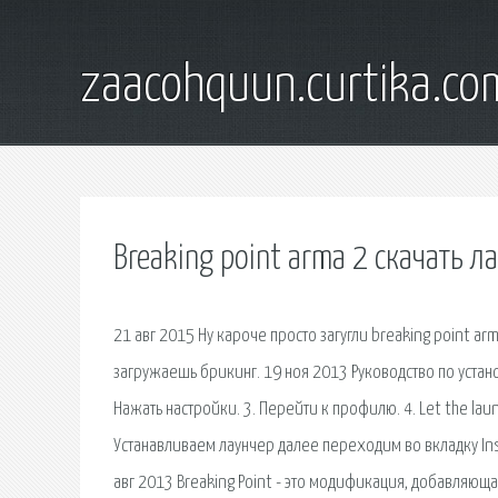
zaacohquun.curtika.co
Breaking point arma 2 скачать л
21 авг 2015 Ну кароче просто загугли breaking point arm
загружаешь брикинг. 19 ноя 2013 Руководство по установк
Нажать настройки. 3. Перейти к профилю. 4. Let the lau
Устанавливаем лаунчер далее переходим во вкладку Inst
авг 2013 Breaking Point - это модификация, добавляюща