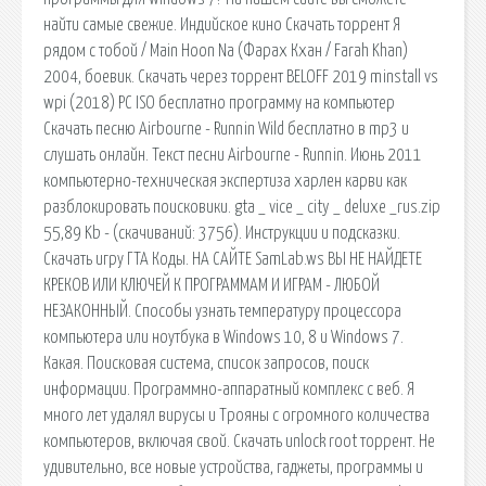
найти самые свежие. Индийское кино Скачать торрент Я
рядом с тобой / Main Hoon Na (Фарах Кхан / Farah Khan)
2004, боевик. Скачать через торрент BELOFF 2019 minstall vs
wpi (2018) PC ISO бесплатно программу на компьютер
Скачать песню Airbourne - Runnin Wild бесплатно в mp3 и
слушать онлайн. Текст песни Airbourne - Runnin. Июнь 2011
компьютерно-техническая экспертиза харлен карви как
разблокировать поисковики. gta _ vice _ city _ deluxe _rus.zip
55,89 Kb - (cкачиваний: 3756). Инструкции и подсказки.
Скачать игру ГТА Коды. НА САЙТЕ SamLab.ws ВЫ НЕ НАЙДЕТЕ
КРЕКОВ ИЛИ КЛЮЧЕЙ К ПРОГРАММАМ И ИГРАМ - ЛЮБОЙ
НЕЗАКОННЫЙ. Способы узнать температуру процессора
компьютера или ноутбука в Windows 10, 8 и Windows 7.
Какая. Поисковая сиcтема, список запросов, поиск
информации. Программно-аппаратный комплекс с веб. Я
много лет удалял вирусы и Трояны с огромного количества
компьютеров, включая свой. Скачать unlock root торрент. Не
удивительно, все новые устройства, гаджеты, программы и