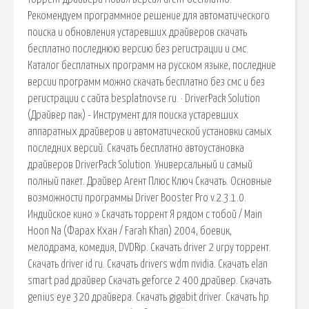
Рекомендуем программное решение для автоматического
поиска и обновления устаревших драйверов скачать
бесплатно последнюю версию без регистрации и смс.
Каталог бесплатных программ на русском языке, последние
версии программ можно скачать бесплатно без смс и без
регистрации с сайта besplatnovse.ru. · DriverPack Solution
(Драйвер пак) - Инструмент для поиска устаревших
аппаратных драйверов и автоматической установки самых
последних версий. Скачать бесплатно автоустановка
драйверов DriverPack Solution. Универсальный и самый
полный пакет. Драйвер Агент Плюс Ключ Скачать. Основные
возможности программы Driver Booster Pro v.2.3.1.0.
Индийское кино » Скачать торрент Я рядом с тобой / Main
Hoon Na (Фарах Кхан / Farah Khan) 2004, боевик,
мелодрама, комедия, DVDRip. Скачать driver 2 игру торрент.
Скачать driver id ru. Скачать drivers wdm nvidia. Скачать elan
smart pad драйвер Скачать geforce 2 400 драйвер. Скачать
genius eye 320 драйвера. Скачать gigabit driver. Скачать hp