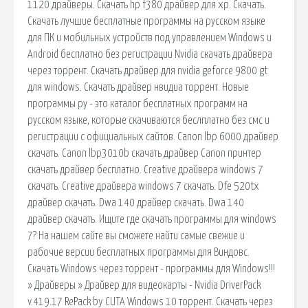
1120 драйверы. Скачать hp f380 драйвер для xp. Скачать.
Скачать лучшие бесплатные программы на русском языке
для ПК и мобильных устройств под управлением Windows и
Android бесплатно без регистрации Nvidia скачать драйвера
через торрент. Скачать драйвер для nvidia geforce 9800 gt
для windows. Скачать драйвер нвидиа торрент. Новые
программы ру - это каталог бесплатных программ на
русском языке, которые скачиваются беслплатно без смс и
регистрации с официальных сайтов. Canon lbp 6000 драйвер
скачать. Canon lbp3010b скачать драйвер Canon принтер
скачать драйвер бесплатно. Creative драйвера windows 7
скачать. Creative драйвера windows 7 скачать. Dfe 520tx
драйвер скачать. Dwa 140 драйвер скачать. Dwa 140
драйвер скачать. Ищите где скачать программы для windows
7? На нашем сайте вы сможете найти самые свежие и
рабочие версии бесплатных программы для Виндовс.
Скачать Windows через торрент - программы для Windows!!!
» Драйверы » Драйвер для видеокарты - Nvidia DriverPack
v.419.17 RePack by CUTA Windows 10 торрент. Скачать через