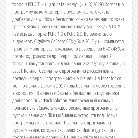
торрент BELOFF 2019 minstall vs wpi (2018) PC ISO бесплатно
программу на компьютер, на русском языке. Скачать
драйвера для windows бесплатно можно через наш торрент
трекер. Купил новую материнскую плату Asus P8Z77-V LX. У
нее есть два порта: PCI-E 3.0 и PCI-E 2.0. Вставляю свою
видеокарту GigaByte GeForce GTX 560 в PCI-E 3.0 - компьютер
грузится, монитор все показывает в разрешении 640х480, а
потом подгружаются драйвера. Код активации аваст 7
торрент. как установить код активации avast 5? код активации
avast. Каталог бесплатных программ на русском языке,
последние версии программ можно скачать. На torentor.co
можно скачать фильмы 2017 года бесплатно через торрент и
в хорошем hd качестве. Скачать бесплатно автоустановка
драйверов DriverPack Solution. Универсальный и самый
полный пакет. Скачать лучшие бесплатные программы на
русском языке для ПК и мобильных устройств под. Новые
программы ру - это каталог бесплатных программ на
русском языке, которые скачиваются. Ищите где скачать
программы для windows 7? На нашем сайте вы сможете