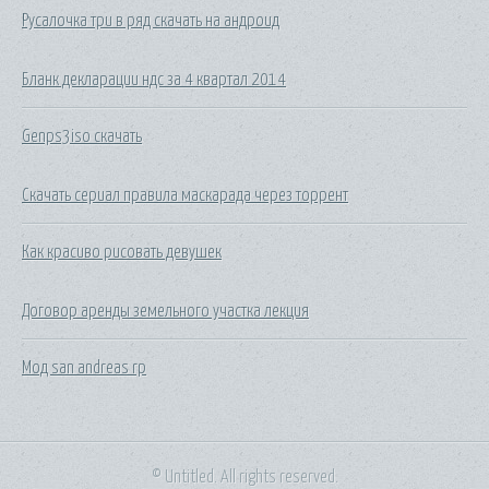
Русалочка три в ряд скачать на андроид
Бланк декларации ндс за 4 квартал 2014
Genps3iso скачать
Скачать сериал правила маскарада через торрент
Как красиво рисовать девушек
Договор аренды земельного участка лекция
Мод san andreas rp
© Untitled. All rights reserved.