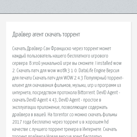
Драйвер агент скачать торрент
Скачать Драйвер Сан Франциско через торрент может
каждый пользователь нашего бесплатного игрового
сервера. В этой уникальной игре вы сможете. I installed wow
2. Скачать патч для wow wotlk 3 1 0. DataLife Engine Версия
для печати Скачать патч для WOW 2.4.3 Популярный торрент-
клиент для скачивания фильмов, музыки, игр и программ из
интернета, посредством протокола Bittorrent. DevID Agent -
скачать DevID Agent 4.43, DevID Agent - простое в
эксплуатации приложение, позволяющее содержать
драйвера в вашей. На torentor.co можно скачать фильмы
2017 года бесплатно через торрент и в хорошем hd
качестве с лучшего торрент трекера в Интернете. Скачать
торрент драйвера Новая версия агент бесплатно.