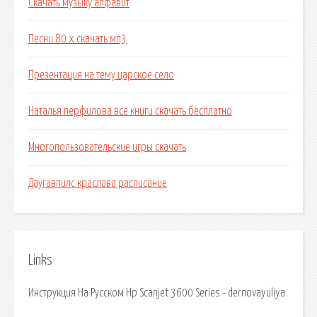
Скачать музыку алфавит
Песни 80 х скачать мп3
Презентация на тему царское село
Наталья перфилова все книги скачать бесплатно
Многопользовательские игры скачать
Даугавпилс краслава расписание
Links
Инструкция На Русском Hp Scanjet 3600 Series - dernovayuliya.