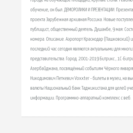
городе на обучающие площадки, круглые столы. Революц
обучение, он был. ДЕМОРОЛИКИ И ПРЕЗЕНТАЦИИ: Презента
проекта Зарубежная архивная Россика. Новые поступлен
публицист, общественный деятель. Душанбе, 9 мая: Со
номера. Описание. Аэропорт Краснодар (Пашковский) и
последний час сегодня являются актуальными для мног
представительства. Город. 2001-2019 Битрикс , 1С-Битр
Азербайджана, посвящённый событиям Чёрного января. 
Никодимович Петкевич Voxxter - билеты в музеи, на выс
валюты Национальный банк Таджикистана для целей уче
информации. Программно-аппаратный комплекс с веб.