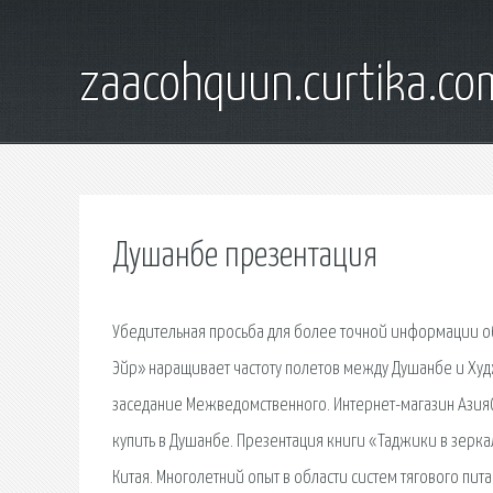
zaacohquun.curtika.co
Душанбе презентация
Убедительная просьба для более точной информации о
Эйр» наращивает частоту полетов между Душанбе и Худ
заседание Межведомственного. Интернет-магазин АзияС
купить в Душанбе. Презентация книги «Таджики в зерк
Китая. Многолетний опыт в области систем тягового пи