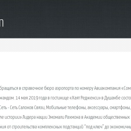
m
бращаться в справочное бюро аэропорта по номеру Авиакомпания «Со
жандом. 14 мая 2019 года в гостинице «Хаят Редженси» в Душанбе состо
еть - Сеть Салонов Связи, Мобильные телефоны, аксессуары, смартфоны,
але истории» Лидера нации Эмомали Рахмона в Академии общественных 
тания от строительства комплексных подстанций “под ключ” до экономичн