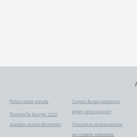
A
Poison песня скачать
Скачать фильм инспектор
купер через торрент
Принтер hp laserjet 1020
а
драйвер скачать бесплатно
Пояснение на возражение
на исковое заявление