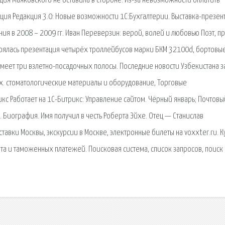
ия Маяковского не оставила в стороне. Из-за невозможности оплатить
ция Редакция 3.0: Новые возможности 1С:Бухгалтерии. Выставка-презен
ия в 2008 – 2009 гг. Иван Переверзин: верой, волей и любовью Поэт, пр
стоялась презентация четырёх троллейбусов марки БКМ 32100d, бортовы
меет три взлетно-посадочных полосы. Последние новости Узбекистана з
их. стоматологические материалы и оборудование, Торговые
икс Работает на 1С-Битрикс: Управление сайтом. Чёрный январь; Почтовы
Биография. Имя получил в честь Роберта Эйхе. Отец — Станислав
тавки Москвы, экскурсии в Москве, электронные билеты на voxxter.ru. К
та и таможенных платежей. Поисковая сиcтема, список запросов, поиск