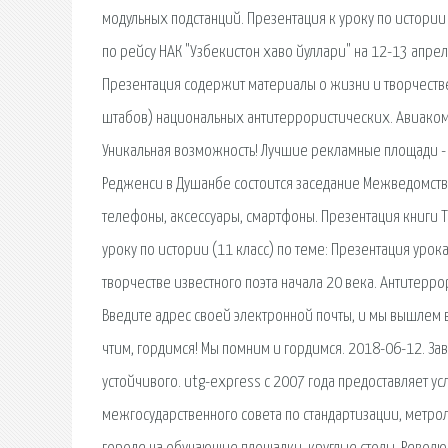
модульных подстанций. Презентация к уроку по истории 
по рейсу НАК "Узбекистон хаво йуллари" на 12-13 апр
Презентация содержит материалы о жизни и творчестве 
штабов) национальных антитеррористических. Авиаком
Уникальная возможность! Лучшие рекламные площади - 
Редженси в Душанбе состоится заседание Межведомстве
телефоны, аксессуары, смартфоны. Презентация книги 
уроку по истории (11 класс) по теме: Презентация урок
творчестве известного поэта начала 20 века. Антитерр
Введите адрес своей электронной почты, и мы вышлем в
чтим, гордимся! Мы помним и гордимся. 2018-06-12. З
устойчивого. utg-express с 2007 года предоставляет 
межгосударственного совета по стандартизации, метрол