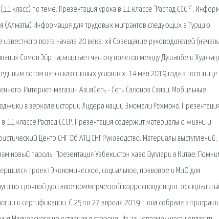
(11 класс) по теме: Презентация урока в 11 классе "Распад СССР". Инфор
еля (Алматы) Информация для трудовых мигрантов следующих в Турцию.
известного поэта начала 20 века. xii Совещание руководителей (начал
пания Сомон Эйр наращивает частоту полетов между Душанбе и Худжан
единым лотом на эксклюзивных условиях. 14 мая 2019 года в гостинице
нного. Интернет-магазин АзияСеть - Сеть Салонов Связи, Мобильные
Таджики в зеркале истории Лидера нации Эмомали Рахмона. Презентация
а в 11 классе Распад СССР. Презентация содержит материалы о жизни и
ористический Центр СНГ Об АТЦ СНГ Руководство. Материалы выступлений.
ам новый пароль. Презентация Узбекистон хаво йуллари в Китае; Помни
авершился проект Экономическое, социальное, правовое и МиО для
услуги по срочной доставке коммерческой корреспонденции. официальны
огии и сертификации. С 25 по 27 апреля 2019 г. она собрала в пригран