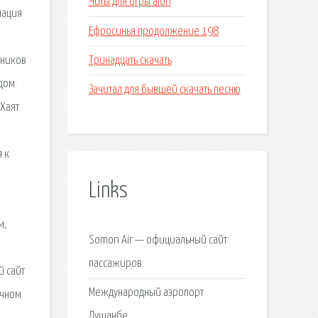
Читы для игры aion
мация
Ефросинья продолжение 198
Тринадцать скачать
ьников
дом.
Зачитал для бывшей скачать песню
 Хаят
 к
Links
м,
Somon Air — официальный сайт
пассажиров.
й сайт
Международный аэропорт
ичном
Душанбе.