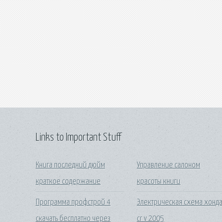
Links to Important Stuff
Книга последний дюйм
Управление салоном
краткое содержание
красоты книги
Программа профстрой 4
Электрическая схема хонд
скачать бесплатно через
cr v 2005