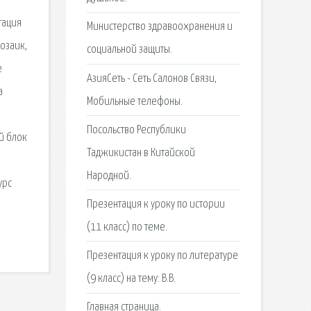
тация
Министерство здравоохранения и
озаик,
социальной защиты.
е
АзияСеть - Сеть Салонов Связи,
а
Мобильные телефоны.
Посольство Республики
й блок
Таджикистан в Китайской
Народной.
урс
Презентация к уроку по истории
(11 класс) по теме.
Презентация к уроку по литературе
(9 класс) на тему: В.В.
Главная страница.