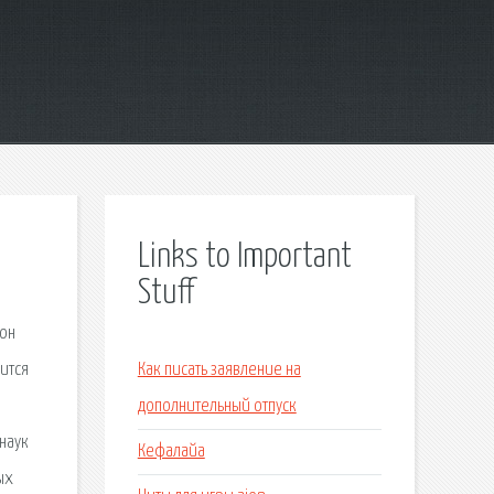
Links to Important
Stuff
мон
ится
Как писать заявление на
дополнительный отпуск
наук
Кефалайа
ых