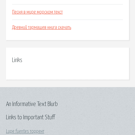
Песня в мире морском текст
Древний тармашев книга скачать
Links
An Informative Text Blurb
Links to Important Stuff
Lupe fuentes торрент