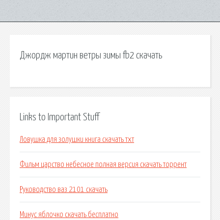
Джордж мартин ветры зимы fb2 скачать
Links to Important Stuff
Ловушка для золушки книга скачать тхт
Фильм царство небесное полная версия скачать торрент
Руководство ваз 2101 скачать
Минус яблочко скачать бесплатно