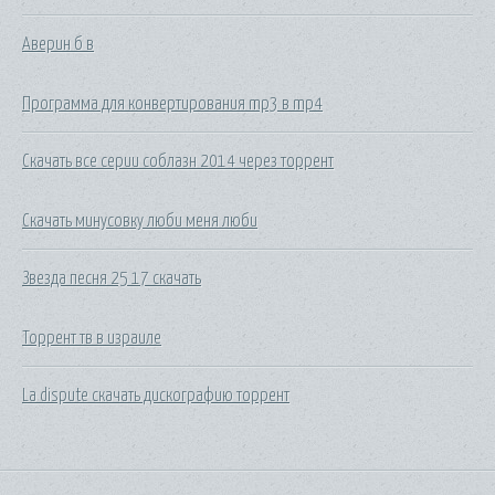
Аверин б в
Программа для конвертирования mp3 в mp4
Скачать все серии соблазн 2014 через торрент
Скачать минусовку люби меня люби
Звезда песня 25 17 скачать
Торрент тв в израиле
La dispute скачать дискографию торрент