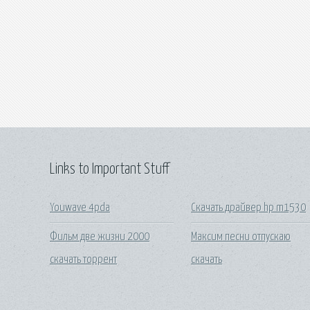
Links to Important Stuff
Youwave 4pda
Скачать драйвер hp m1530
Фильм две жизни 2000
Максим песни отпускаю
скачать торрент
скачать