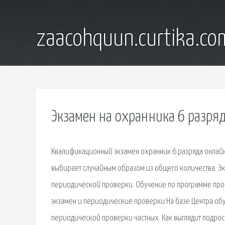
zaacohquun.curtika.co
Экзамен на охранника 6 разря
Квалификационный экзамен охранник 6 разряда онлайн 
выбирает случайным образом из общего количества. Э
периодической проверки. Обучение по программе проф
экзамен и периодические проверки На базе Центра обу
периодической проверки частных. Как выглядит подросш