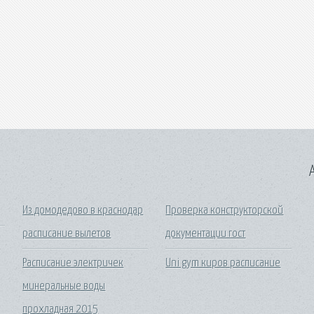
A
Из домодедово в краснодар
Проверка конструкторской
расписание вылетов
документации гост
Расписание электричек
Uni gym киров расписание
минеральные воды
прохладная 2015