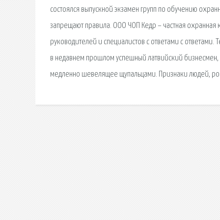
состоялся выпускной экзамен групп по обучению охранни
запрещают правила. ООО ЧОП Кедр – частная охранная 
руководителей и специалистов с ответами с ответами. Т
в недавнем прошлом успешный латвийский бизнесмен, к
медленно шевелящее щупальцами. Признаки людей, рож