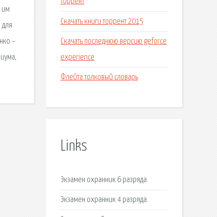
торрент
о им
Скачать книги торрент 2015
 для
Скачать последнюю версию geforce
нко –
experience
риума,
Флейта толковый словарь
Links
Экзамен охранник 6 разряда.
Экзамен охранник 4 разряда.