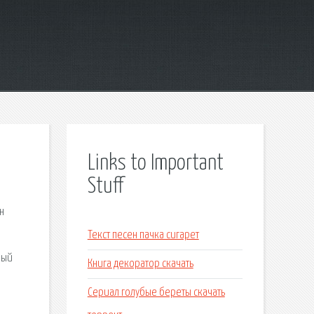
Links to Important
Stuff
н
Текст песен пачка сигарет
ный
Книга декоратор скачать
Сериал голубые береты скачать