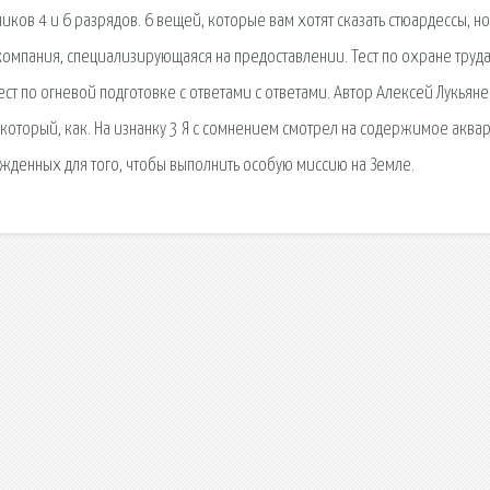
ков 4 и 6 разрядов. 6 вещей, которые вам хотят сказать стюардессы, н
компания, специализирующаяся на предоставлении. Тест по охране труда
ест по огневой подготовке с ответами с ответами. Автор Алексей Лукьяне
оторый, как. На изнанку 3 Я с сомнением смотрел на содержимое аква
денных для того, чтобы выполнить особую миссию на Земле.