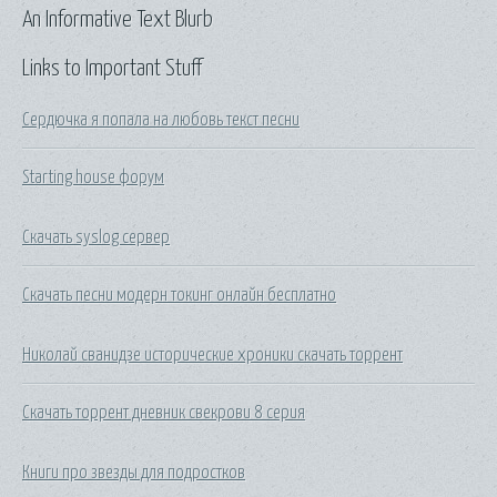
An Informative Text Blurb
Links to Important Stuff
Сердючка я попала на любовь текст песни
Starting house форум
Скачать syslog сервер
Скачать песни модерн токинг онлайн бесплатно
Николай сванидзе исторические хроники скачать торрент
Скачать торрент дневник свекрови 8 серия
Книги про звезды для подростков