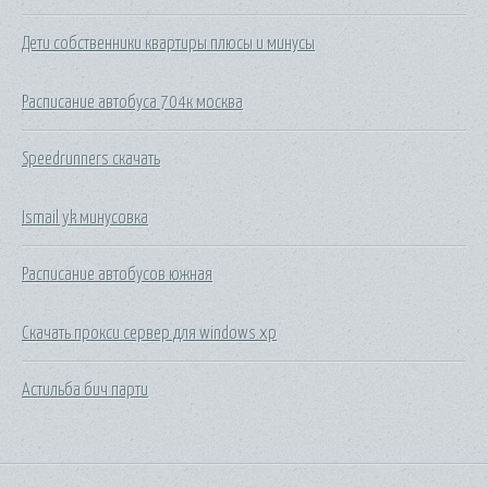
Дети собственники квартиры плюсы и минусы
Расписание автобуса 704к москва
Speedrunners скачать
Ismail yk минусовка
Расписание автобусов южная
Скачать прокси сервер для windows xp
Астильба бич парти