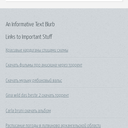
An Informative Text Blurb
Links to Important Stuff
Красивые кардиганы спицами схемы
Скачать фильмы про анискина через торрент
Скачать музыку рябиновый вальс
Gina wild das beste 2 скачать торрент
Carla bruni скачать альбом
Расписание погоды в литвиново архангельской области