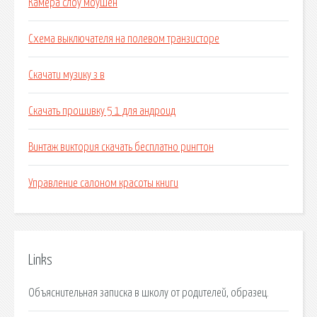
Камера слоу моушен
Схема выключателя на полевом транзисторе
Скачати музику з в
Скачать прошивку 5 1 для андроид
Винтаж виктория скачать бесплатно рингтон
Управление салоном красоты книги
Links
Объяснительная записка в школу от родителей, образец.