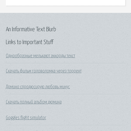
An Informative Text Blurb
Links to Important Stuff
Однообразные мелькают аккорды текст
Скачать фильм головоломка через торрент
Домино спродюсирую любовь минус
Скачать полный альбом дюмина
Goggles flight simulator