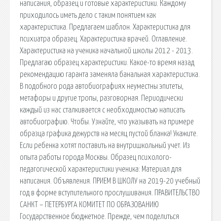
написания, образец и готовые характеристики. Каждому
приходилось иметь дело с таким понятием как
характеристика. Предлагаем шаблон. Характеристика для
психиатра образец. Характеристика врачей. Оглавление.
Характеристика на ученика начальной школы 2012 - 2013.
Предлагаю образец характеристики. Какое-то время назад
рекомендацию гаранта заменяла банальная характеристика.
В подобного рода автобиографиях неуместны эпитеты,
метафоры и другие тропы, разговорная. Периодически
каждый из нас сталкивается с необходимостью написать
автобиографию. Чтобы. Узнайте, что указывать на примере
образца графика дежурств на месяц пустой бланка! Укажите.
Если ребенка хотят поставить на внутришкольный учет. Из
опыта работы города Москвы. Образец психолого-
педагогической характеристики ученика: Материал для
написания. Объявления. ПРИЕМ В ШКОЛУ на 2019-20 учебный
год в форме вступительного прослушивания. ПРАВИТЕЛЬСТВО
САНКТ – ПЕТЕРБУРГА КОМИТЕТ ПО ОБРАЗОВАНИЮ
Государственное бюджетное. Прежде, чем поделиться