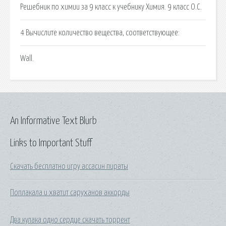
Решебник по химии за 9 класс к учебнику Химия. 9 класс О.С.
4 Вычислите количество вещества, соответствующее:
Wall.
An Informative Text Blurb
Links to Important Stuff
Скачать бесплатно игру ассасин пираты
Поплакала и хватит саруханов аккорды
Два кулака одно сердце скачать торрент