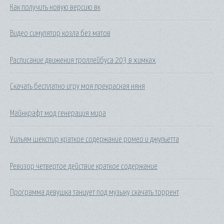
Как получить новую версию вк
Видео симулятор козла без матов
Расписание движения троллейбуса 203 в химках
Скачать бесплатно игру моя прекрасная няня
Майнкрафт мод генерация мира
Уильям шекспир краткое содержание ромео и джульетта
Ревизор четвертое действие краткое содержание
Программа девушка танцует под музыку скачать торрент