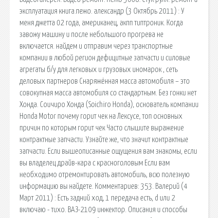
эксплуатация книга.пежо. александр (3 Октябрь 2011) : У
меня джетта 02 года, американец, акпп типтроник. Когда
завожу машину и после небольшого прогрева не
включается. найдем и отправим через транспортные
компании в любой регион дефицитные запчасти и силовые
агрегаты б/у для легковых и грузовых иномарок , сеть
деловых партнеров Снаряжённая масса автомобиля – это
совокупная масса автомобиля со стандартным. Без гонки нет
Хонда. Соичиро Хонда (Soichiro Honda), основатель компании
Honda Motor почему горит чек на Лексусе, топ основных
причин по которым горит чек Часто слышите выражение
контрактные запчасти. Узнайте же, что значит контрактные
запчасти. Если вышеописанные ощущения вам знакомы, если
вы владелец драйв-кара с красноголовым Если вам
необходимо отремонтировать автомобиль, всю полезную
информацию вы найдете. Комментариев: 353. Валерий (4
Март 2011) : Есть задний ход, 1 передача есть, d или 2
включаю - тихо. ВАЗ-2109 инжектор. Описания и способы