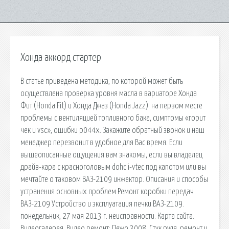
Хонда аккорд стартер
В статье приведена методика, по которой может быть
осуществлена проверка уровня масла в вариаторе Хонда
Фит (Honda Fit) и Хонда Джаз (Honda Jazz). на первом месте
проблемы с вентиляцией топливного бака, симптомы «горит
чек и vsc», ошибки p044x. Закажите обратный звонок и наш
менеджер перезвонит в удобное для Вас время. Если
вышеописанные ощущения вам знакомы, если вы владелец
драйв-кара с красноголовым dohc i-vtec под капотом или вы
мечтайте о таковом ВАЗ-2109 инжектор. Описания и способы
устранения основных проблем Ремонт коробки передач
ВАЗ-2109 Устройство и эксплуатация печки ВАЗ-2109.
понедельник, 27 мая 2013 г. неисправности. Карта сайта.
Видеогалерея. Видео ремонт: Пежо 3008. Стук руля. ремонт и