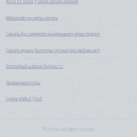
Кости 11 сезон 3 серия скачать торрент
Майнкрафт ре карты скачать
Скачать бус симулятор на компьютер через торрент
Скачать музыку бесплатно русские про любовь мр3
Бесплатный шаблон битрикс 1с
Первая книга торы
Схема vitek vt 3510
© Untitled. All rights reserved.