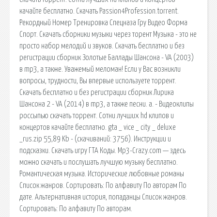
качайте бесплатно. Скачать Passion4Profession.torrent.
Рекордный Номер Тренировка Спецназа Гру Видео Форма
Спорт. Скачать сборники музыки через торент Музыка - это не
просто набор мелодий и звуков. Скачать бесплатно и без
регистрации сборник Золотые Баллады Шансона - VA (2003)
в mp3, а также. Уважемый меломан! Если у Вас возникли
вопросы, трудности, Вы впервые используете торрент.
Скачать бесплатно и без регистрации сборник Лирика
Шансона 2 - VA (2014) в mp3, а также песни. a. - Видеоклипы
россыпью скачать торрент. Сотни лучших hd клипов и
концертов качайте бесплатно. gta _ vice _ city _ deluxe
_rus.zip 55,89 Kb - (cкачиваний: 3756). Инструкции и
подсказки. Скачать игру ГТА Коды. Mp3-Crazy.com — здесь
можно скачать и послушать лучшую музыку бесплатно.
Романтическая музыка. Исторические любовные романы
Список жанров. Сортировать: По алфавиту По авторам По
дате. Альтернативная история, попаданцы Список жанров.
Сортировать: По алфавиту По авторам.