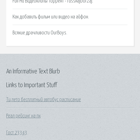
Full Hd Видеоклипы Торрент - russkajborzaj.
Как добавить фильм или видео на айфон.
Всякие драчливости OurBoys.
An Informative Text Blurb
Links to Important Stuff
Тц лето бесплатный автобус расписание
Реал рейсинг на пк
Гост 23343