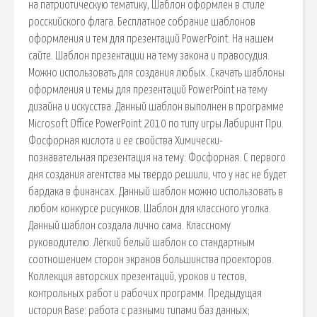
на патриотическую тематику, Шаблон оформлен в стиле
росскийского флага. Бесплатное собрание шаблонов
оформления и тем для презентаций PowerPoint. На нашем
сайте. Шаблон презентации на тему закона и правосудия.
Можно использовать для создания любых. Скачать шаблоны
оформления и темы для презентаций PowerPoint на тему
дизайна и искусства. Данный шаблон выполнен в программе
Microsoft Office PowerPoint 2010 по типу игры Лабиринт При.
Фосфорная кислота и ее свойства Химически-
познавательная презентация на тему: Фосфорная. С первого
дня создания агентства мы твердо решили, что у нас не будет
бардака в финансах. Данный шаблон можно использовать в
любом конкурсе рисунков. Шаблон для классного уголка.
Данный шаблон создала лично сама. Классному
руководителю. Лёгкий белый шаблон со стандартным
соотношением сторон экранов большинства проекторов.
Коллекция авторских презентаций, уроков и тестов,
контрольных работ и рабочих программ. Предыдущая
история Base: работа с разными типами баз данных;