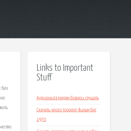
Links to Important
Stuff
к без
жно
Аудиокнига мадам бовари слушать
вить
Скачать через торрент фильм бег
1970
чество