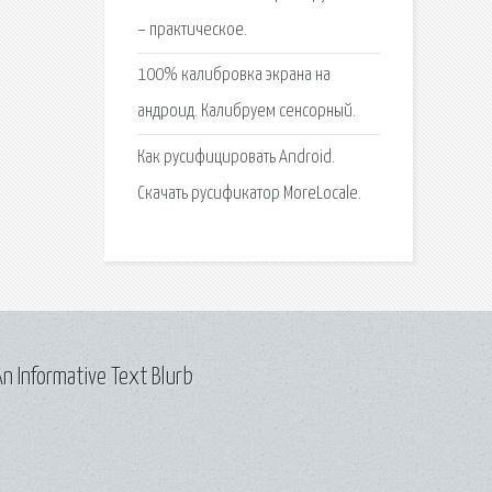
– практическое.
100% калибровка экрана на
андроид. Калибруем сенсорный.
Как русифицировать Android.
Скачать русификатор MoreLocale.
n Informative Text Blurb