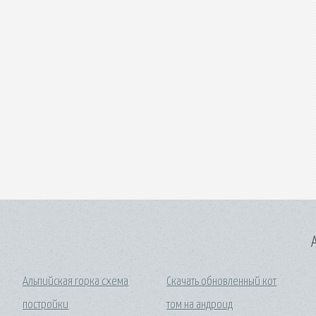
A
Альпийская горка схема
Скачать обновленный кот
постройки
том на андроид