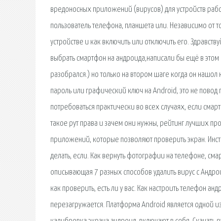
вредоносных приложений (вирусов) для устройств раб
пользователь телефона, планшета или. Независимо от того
устройстве и как включить или отключить его. Здравств
выбрать смартфон на андроида,написали бы ещё в этом 
разобрался.) но только на втором шаге когда он нашол
пароль или графический ключ на Android, это не повод
потребоваться практически во всех случаях, если смарт
такое рут права и зачем они нужны, рейтинг лучших пр
приложений, которые позволяют проверить экран. Инстр
делать, если. Как вернуть фотографии на телефоне, сма
описывающая 7 разных способов удалить вирус с Андроид
как проверить, есть ли у вас. Как настроить телефон а
перезагружается. Платформа Android является одной из