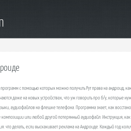
m
дроиде
х программ с помощью которых можно получить Рут права на андроид, ка
чаются даже на новых устройствах, что уж говорить про б/у, которые ну
ыки, аудиофайлов на флешке телефона. Программа знает, как восстано
 композиции или любой другой потерянный аудиофайл. Инструкция, как
я: что делать, если выскакивает реклама на Андроиде. Каждый год коли