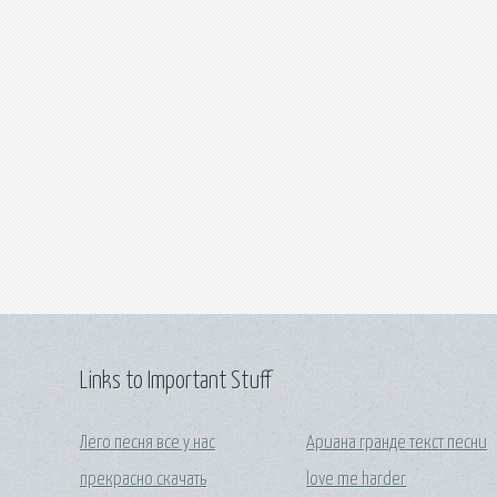
Links to Important Stuff
Лего песня все у нас
Ариана гранде текст песни
прекрасно скачать
love me harder