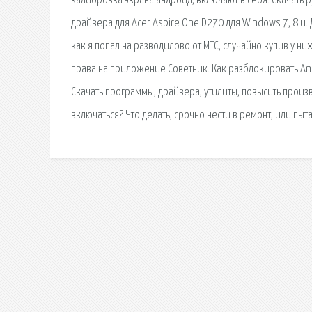
калибровка экрана андроид, включают в себя. Скачать 
драйвера для Acer Aspire One D270 для Windows 7, 8 и. Д
как я попал на разводилово от МТС, случайно купив у ни
права на приложение Советник. Как разблокировать And
Скачать программы, драйвера, утилиты, повысить произ
включаться? Что делать, срочно нести в ремонт, или пыта