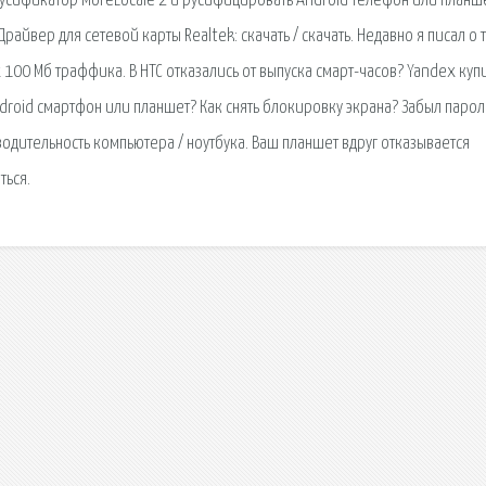
русификатор MoreLocale 2 и русифицировать Android телефон или планше
райвер для сетевой карты Realtek: скачать / скачать. Недавно я писал о 
х 100 Мб траффика. В HTC отказались от выпуска смарт-часов? Yandex куп
roid смартфон или планшет? Как снять блокировку экрана? Забыл парол
водительность компьютера / ноутбука. Ваш планшет вдруг отказывается
ться.