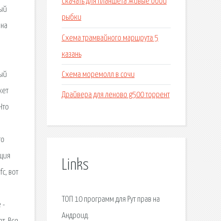
Скачать для планшета живые обои
дый
рыбки
 на
Схема трамвайного маршрута 5
казань
Схема моремолл в сочи
ный
жет
Драйвера для леново g500 торрент
Что
то
кция
Links
c, вот
ТОП 10 программ для Рут прав на
 -
Андроид.