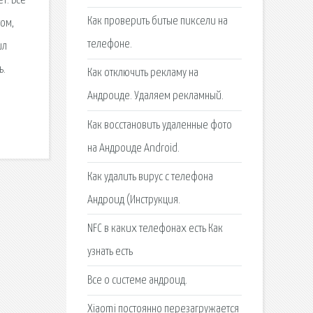
т. Все
Как проверить битые пиксели на
том,
телефоне.
ил
ь.
Как отключить рекламу на
Андроиде. Удаляем рекламный.
Как восстановить удаленные фото
на Андроиде Android.
Как удалить вирус с телефона
Андроид (Инструкция.
NFC в каких телефонах есть Как
узнать есть
Все о системе андроид.
Xiaomi постоянно перезагружается