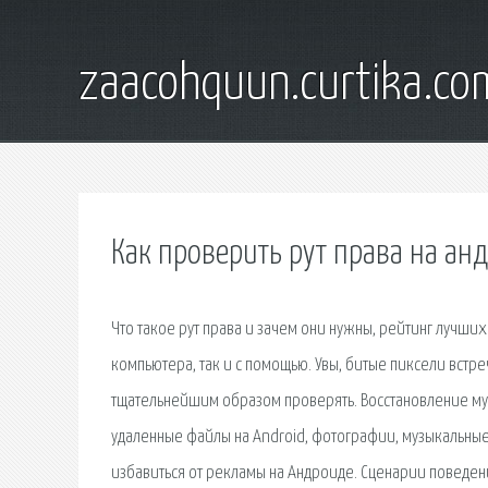
zaacohquun.curtika.co
Как проверить рут права на ан
Что такое рут права и зачем они нужны, рейтинг лучши
компьютера, так и с помощью. Увы, битые пиксели встре
тщательнейшим образом проверять. Восстановление муз
удаленные файлы на Android, фотографии, музыкальные
избавиться от рекламы на Андроиде. Сценарии поведени