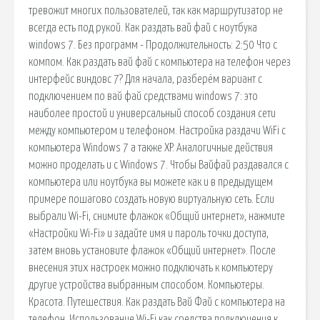
тревожит многих пользователей, так как маршрутизатор не
всегда есть под рукой. Как раздать вай фай с ноутбука
windows 7. Без программ - Продолжительность: 2:50 Что с
компом. Как раздать вай фай с компьютера на телефон через
интерфейс виндовс 7? Для начала, разберём вариант с
подключением по вай фай средствами windows 7: это
наиболее простой и универсальный способ создания сети
между компьютером и телефоном. Настройка раздачи WiFi с
компьютера Windows 7 а также XP. Аналогичные действия
можно проделать и с Windows 7. Чтобы Вайфай раздавался с
компьютера или ноутбука вы можете как и в предыдущем
примере пошагово создать новую виртуальную сеть. Если
выбрали Wi-Fi, снимите флажок «Общий интернет», нажмите
«Настройки Wi-Fi» и задайте имя и пароль точки доступа,
затем вновь установите флажок «Общий интернет». После
внесения этих настроек можно подключать к компьютеру
другие устройства выбранным способом. Компьютеры.
Красота. Путешествия. Как раздать Вай Фай с компьютера на
телефон. Использование Wi-Fi как средства подключения к