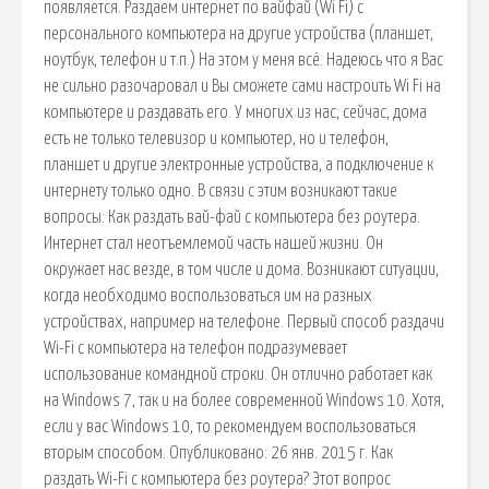
появляется. Раздаем интернет по вайфай (Wi Fi) с
персонального компьютера на другие устройства (планшет,
ноутбук, телефон и т.п.) На этом у меня всё. Надеюсь что я Вас
не сильно разочаровал и Вы сможете сами настроить Wi Fi на
компьютере и раздавать его. У многих из нас, сейчас, дома
есть не только телевизор и компьютер, но и телефон,
планшет и другие электронные устройства, а подключение к
интернету только одно. В связи с этим возникают такие
вопросы: Как раздать вай-фай с компьютера без роутера.
Интернет стал неотъемлемой часть нашей жизни. Он
окружает нас везде, в том числе и дома. Возникают ситуации,
когда необходимо воспользоваться им на разных
устройствах, например на телефоне. Первый способ раздачи
Wi-Fi с компьютера на телефон подразумевает
использование командной строки. Он отлично работает как
на Windows 7, так и на более современной Windows 10. Хотя,
если у вас Windows 10, то рекомендуем воспользоваться
вторым способом. Опубликовано: 26 янв. 2015 г. Как
раздать Wi-Fi с компьютера без роутера? Этот вопрос