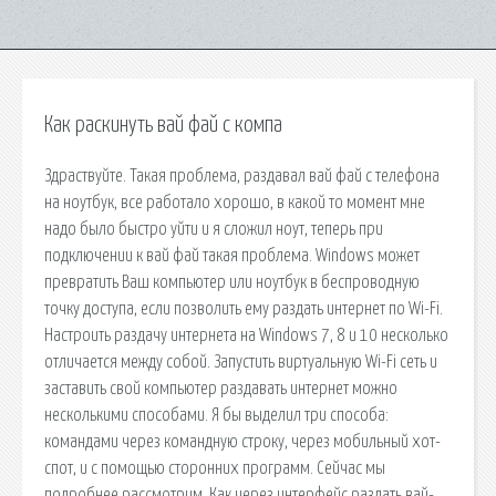
Как раскинуть вай фай с компа
Здраствуйте. Такая проблема, раздавал вай фай с телефона
на ноутбук, все работало хорошо, в какой то момент мне
надо было быстро уйти и я сложил ноут, теперь при
подключении к вай фай такая проблема. Windows может
превратить Ваш компьютер или ноутбук в беспроводную
точку доступа, если позволить ему раздать интернет по Wi-Fi.
Настроить раздачу интернета на Windows 7, 8 и 10 несколько
отличается между собой. Запустить виртуальную Wi-Fi сеть и
заставить свой компьютер раздавать интернет можно
несколькими способами. Я бы выделил три способа:
командами через командную строку, через мобильный хот-
спот, и с помощью сторонних программ. Сейчас мы
подробнее рассмотрим. Как через интерфейс раздать вай-