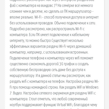
фай с компьютера на виндовс 7? На семёрке всё немного
сложнее чем в десятке, но сделать из ПК маршрутизатор -
вполне реально. Wi-Fi - способ получения доступа в интернет
без использования проводов. Обычно подключение к сети.
Подробно рассмотрено, как распространить Wi-Fi с
компьютера. Если ПК имеет подключение к кабельному
интернету, то можно быстро Существует несколько
эффективных вариантов раздачи Wi-Fi через домашний
компьютер, например, с использованием встроенных.
Подключение телефона к компьютеру через wifi поможет
существенно сэкономить дорогой 3G трафик и создать
собственную беспроводную сеть даже без доступа к
маршрутизатору. И в данной статье мы рассмотрим, как
раздать wifi с компьютера на телефон. Настройка раздачи Wi-
Fi при помощи командной строки. Как раздать WiFi в Windows
7: Видео. Настройка сетевого окружения для раздачи WiFi с
компьютера. Стоит отметить, что любой современный
ноутбук поддерживает функцию Virtual WiFi, благодаря чему