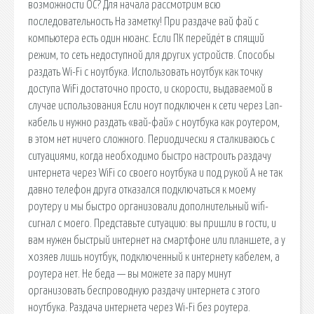
возможности ОС? Для начала рассмотрим всю
последовательность На заметку! При раздаче вай фай с
компьютера есть один нюанс. Если ПК перейдёт в спящий
режим, то сеть недоступной для других устройств. Способы
раздать Wi-Fi с ноутбука. Использовать ноутбук как точку
доступа WiFi достаточно просто, и скорости, выдаваемой в
случае использования Если ноут подключен к сети через Lan-
кабель и нужно раздать «вай-фай» с ноутбука как роутером,
в этом нет ничего сложного. Периодически я сталкиваюсь с
ситуациями, когда необходимо быстро настроить раздачу
интернета через WiFi со своего ноутбука и под рукой А не так
давно телефон друга отказался подключаться к моему
роутеру и мы быстро организовали дополнительный wifi-
сигнал с моего. Представьте ситуацию: вы пришли в гости, и
вам нужен быстрый интернет на смартфоне или планшете, а у
хозяев лишь ноутбук, подключенный к интернету кабелем, а
роутера нет. Не беда — вы можете за пару минут
организовать беспроводную раздачу интернета с этого
ноутбука. Раздача интернета через Wi-Fi без роутера.