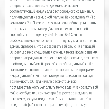
интернету позволяет всем гаджетам, имеющим
соответствующий модуль для беспроводного соединения,
получить доступ к всемирной паутине. Как раздавать Wi-Fi с
компьютера? 1. Прежде всего, нам понадобится установить
программу на компьютер. Для этого щелкните правой
кнопкой мыши по ярлыку Май Паблик Вай Фай и в
отобразившемся меню щелкните по пункту «Запуск от имени
администратора». Чтобы раздавать вай фай с ПК в текущей
ОС реализована специальная функция также После решения
вопроса как раздать интернет на телефон с компа, возникает
необходимость Самый простой способ раздать вай фай с
компьютера - использование вспомогательных программ.
Как раздать вай фай с компьютера на телефон, используя
возможности ОС? Для начала рассмотрим всю
последовательность Выполнить такую задачу как раздать вай
фай с ноутбука или компьютера без роутера и сделать из
него точку доступа, под силу любому пользователю. Как
раздать вай фай с компьютера на телефон, используя