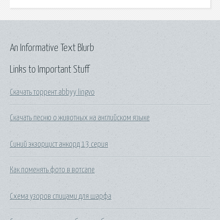
An Informative Text Blurb
Links to Important Stuff
Скачать торрент abbyy lingvo
Скачать песню о животных на английском языке
Синий экзорцист анкорд 13 серия
Как поменять фото в вотсапе
Схема узоров спицами для шарфа