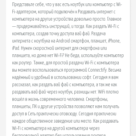
Представьте себе, что у вас есть ноутбук или компьютер с Wi-
Fi-адаптером, который подключён к Раздавать интернет с
компьютера на другие устройства довольно просто. Главное
— придерживайтесь инструкций, и тогда. Как раздать Wi-Fi с
компьютера, создав точку доступа вай фай. Раздача
интернета с ноутбука на Android смартфон, планшет, iPhone,
iPad. Нужен скоростной интернет для смартфона или
планшета, но дома нет Wi-Fi? Не беда, используйте компьютер
как роутер. Также, для простой раздачи Wi-Fi с компьютера
вы можете воспользоваться программой Connectify. Весьма
надёжный и удобный в использовании софт. Сегодня я вам
рассказал, как раздать вай фай с компьютера, а так же как
раздавать вай фай через ноутбук, разницы нет. WiFi плотно
вошёл в жизнь современного человека. Смартфоны,
планшеты, ПК и другие устройства позволяют нам получать
доступ в Сеть практически отовсюду. Сегодня практически
каждое общественное заведение или место. Как раздавать
Wi-Fi с компьютера на другой компьютера через
беспроводной адаптер без использования роутера.