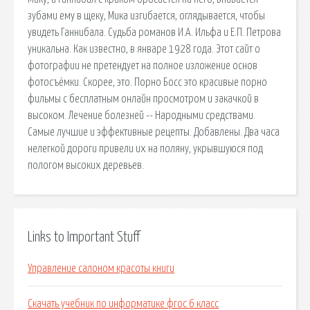
зубами ему в щеку, Мика изгибается, оглядывается, чтобы
увидеть Ганнибала. Судьба романов И.А. Ильфа и Е.П. Петрова
уникальна. Как известно, в январе 1928 года. Этот сайт о
фотографии не претендует на полное изложение основ
фотосъёмки. Скорее, это. Порно Босс это красивые порно
фильмы с бесплатным онлайн просмотром и закачкой в
высоком. Лечение болезней -- Народными средствами.
Самые лучшие и эффективные рецепты. Добавлены. Два часа
нелегкой дороги привели их на поляну, укрывшуюся под
пологом высоких деревьев.
Links to Important Stuff
Управление салоном красоты книги
Скачать учебник по информатике фгос 6 класс