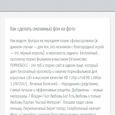
Как сделать смазанный фон на фото
Как видите, фигура на переднем плане сфокусирована (в
данном случае — для тех, кто незнаком с благородной игрой
— это чёрный король), а нерезкость заднего. Бесплатный
просмотр порно фильмом в высоком hd качестве.
ПОРНОБОСС - это туб и порно сайт в одном лице, который
даёт бесплатный просмотр и закачку порнофильмов для
взрослых 18+ в высоком качестве HD 720p и Full HD 1080p.
12/6/2015 · Лечение болезней -- Народными средствами.
Самые лучшие и эффективные рецепты. Добавлены -- новые
материалы. / Форум / Бог Любовь Бог Есть Любовь и только
Любовь Портал 'Чистый Интернет'. Плошка тащит свою
плошку, Перепончатый берет топор, Голубоглазый хватает
Мику, и Ганнибал с криком бросается на него, впивается