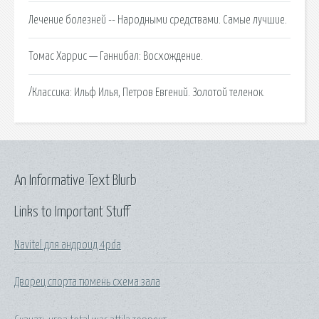
Лечение болезней -- Народными средствами. Самые лучшие.
Томас Харрис — Ганнибал: Восхождение.
/Классика: Ильф Илья, Петров Евгений. Золотой теленок.
An Informative Text Blurb
Links to Important Stuff
Navitel для андроид 4pda
Дворец спорта тюмень схема зала