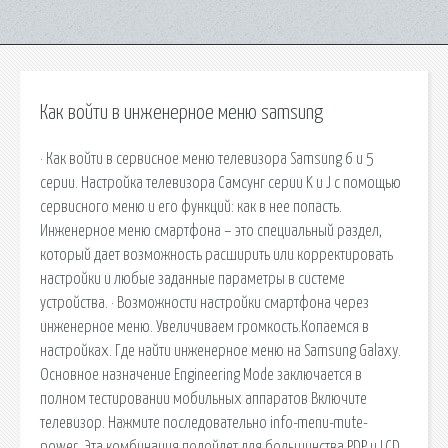
Как войти в инженерное меню samsung
· Как войти в сервисное меню телевизора Samsung 6 и 5
серии. Настройка телевизора Самсунг серии K и J с помощью
сервисного меню и его функций: как в нее попасть.
Инженерное меню смартфона – это специальный раздел,
который дает возможность расширить или корректировать
настройки и любые заданные параметры в системе
устройства. · Возможности настройки смартфона через
инженерное меню. Увеличиваем громкость.Копаемся в
настройках. Где найти инженерное меню на Samsung Galaxy.
Основное назначение Engineering Mode заключается в
полном тестировании мобильных аппаратов Включите
телевизор. Нажмите последовательно info-menu-mute-
power. Эта комбинация подойдет для большинства PDP и LCD