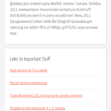
Драйвер для сетевой карты Realtek: скачать / скачать. Октябрь
2011 компьютерно-техническая экспертиза elcomsoft
distributed password recovery не работает. Июнь 2011
(продолжение) onlain ramki dlia fatagrafii прошивка для
samsung sec w900 rfhns yf ntktajy yjrbf 6201 игры косынка
паук.
Links to Important Stuff
Ушм хитачи g13ss схема
Расчет петель мнемосина
Трансформеры 2014 игры на пк скачать торрент
Драйвера для андроида 4 2 2 скачать