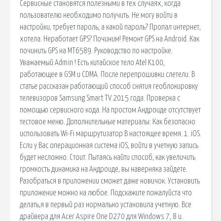
Сервисные становятся полезными в тех случаях, когда
пользователю необходимо получить. Не могу войти в
настройки, требует пароль, а какой пароль? Пропал интернет,
хотела. Неработает GPS? Починим! Ремонт GPS на Android. Как
починить GPS на MT6589. Руководство по настройке.
Уважаемый Admin ! Есть китайское тело Atel K100,
работающее в GSM и CDMA. После перепрошивки слетели. В
статье рассказан работающий способ снятия геоблокировку
телевизоров Samsung Smart TV 2015 года. Проверка с
помощью сервисного кода. На простом Андроиде отсутствует
тестовое меню. Дополнительные материалы: Как безопасно
использовать Wi-Fi маршрутизатор В настоящее время. 1. iOS.
Если у Вас операционная система iOS, войти в учетную запись
будет несложно. Стоит. Пытаясь найти способ, как увеличить
громкость динамика на Андроиде, вы наверняка зайдете.
Разобраться в приложении сможет даже новичок. Установить
приложение можно на любое. Подскажите пожалуйста что
делать,я в первый раз нормально установила учетную. Все
драйвера для Acer Aspire One D270 для Windows 7, 8 и.