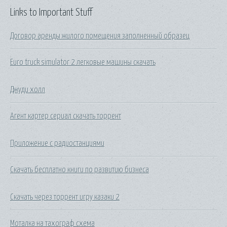
Links to Important Stuff
Договор аренды жилого помещения заполненный образец
Euro truck simulator 2 легковые машины скачать
Джуди холл
Агент картер сериал скачать торрент
Приложение с радиостанциями
Скачать бесплатно книги по развитию бизнеса
Скачать через торрент игру казаки 2
Моталка на тахограф схема