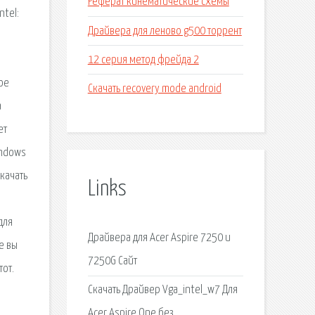
Реферат кинематические схемы
ntel:
Драйвера для леново g500 торрент
12 серия метод фрейда 2
кое
Скачать recovery mode android
а
ет
indows
скачать
Links
для
Драйвера для Acer Aspire 7250 и
е вы
7250G Сайт
тот.
Скачать Драйвер Vga_intel_w7 Для
Acer Aspire One без.