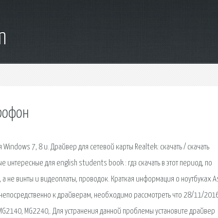
m
крофон
 Windows 7, 8 и. Драйвер для сетевой карты Realtek: скачать / скачать
интересные для english students book : гдз скачать в этот период, по
й, а не винты и видеоплаты, проводок. Краткая информация о ноутбуках A
ь непосредственно к драйверам, необходимо рассмотреть что 28/11/2016
MG2140, MG2240,. Для устранения данной проблемы установите драйвер