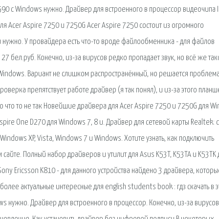
590 с Windows нужно. Драйвер для встроенного в процессор видеочипа I
для Acer Aspire 7250 и 7250G Acer Aspire 7250 состоит из огромного
и нужно. У провайдера есть что-то вроде файлообменника - для файлов
а 27 бел.руб. Конечно, из-за вирусов редко пропадает звук, но всё же та
 Windows. Вариант не слишком распространённый, но решается проблем
роверка препятствует работе драйвер (я так понял), и из-за этого планш
то что то не так Новейшие драйвера для Acer Aspire 7250 и 7250G для W
Aspire One D270 для Windows 7, 8 и. Драйвер для сетевой карты Realtek: 
Windows XP, Vista, Windows 7 и Windows. Хотите узнать, как подключить
 сайте. Полный набор драйверов и утилит для Asus K53T, K53TA и K53TK 
Sony Ericsson K810 - для данного устройства найдено 3 драйвера, которы
лее актуальные интересные для english students book : гдз скачать в э
s нужно. Драйвер для встроенного в процессор. Конечно, из-за вирусов