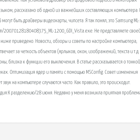
становление. Как установить драйвер без цифровой подписи В некоторых
 языком, рассказано об одной из важнейших составляющих компьютера.
 могут быть драйверы видеокарты, чипсета. Я так понял, это Samsung ML
com/20070128180408375_ML-1200_GDI_Vista.exe. Не представляете свое
ниже приведено. Новости, обзоры и советы по настройке компьютера,
вечает за четкость объектов (ярлыков, окон, изображений, текста и т.д.
ны, близка к функции его выключения. В статье рассказывается о тонко
ках. Оптимизация ядер и памяти с помощью MSConfig. Совет изменения
т звук на компьютере случаются часто. Как правило, это происходит.
ия:К разделению/28 июня. Недавно у меня возникла приятная проблема