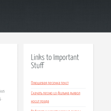
Links to Important
Stuff
Плюшевая песенка текст
sus
Скачать песню из фильма дьявол
 ·
носит прада