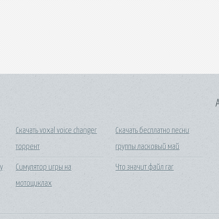
A
Скачать voxal voice changer
Скачать бесплатно песни
торрент
группы ласковый май
у
Симулятор игры на
Что значит файл rar
мотоциклах