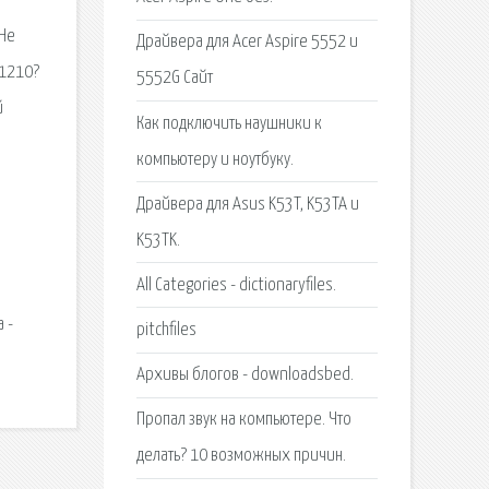
 Не
Драйвера для Acer Aspire 5552 и
-1210?
5552G Сайт
й
Как подключить наушники к
компьютеру и ноутбуку.
Драйвера для Asus K53T, K53TA и
й
K53TK.
All Categories - dictionaryfiles.
 -
pitchfiles
Архивы блогов - downloadsbed.
Пропал звук на компьютере. Что
делать? 10 возможных причин.