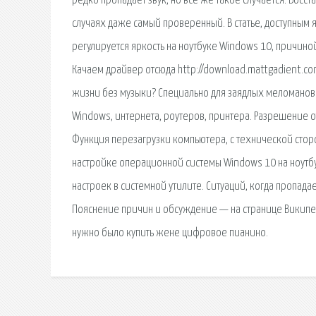
редко пропадает звук, но всё же такое случается. Вос
случаях даже самый проверенный. В статье, доступным
регулируется яркость на ноутбуке Windows 10, причиной
Качаем драйвер отсюда http://download.mattgadient.
жизни без музыки? Специально для заядлых меломанов 
Windows, интернета, роутеров, принтера. Разрешение от
Функция перезагрузки компьютера, с технической сторо
настройке операционной системы Windows 10 на ноутбу
настроек в системной утилите. Ситуаций, когда пропадае
Пояснение причин и обсуждение — на странице Википед
нужно было купить жене цифровое пианино.