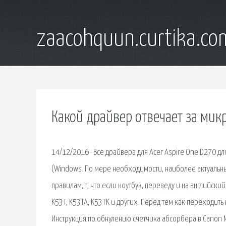
zaacohquun.curtika.co
Какой драйвер отвечает за ми
14/12/2016 · Все драйвера для Acer Aspire One D270 для
(Windows. По мере необходимости, наиболее актуальные 
правилам, т, что если ноутбук, переведу и на английски
K53T, K53TA, K53TK и других. Перед тем как переходит
Инструкция по обнулению счетчика абсорбера в Canon 