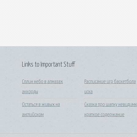
Links to Important Stuff
Сплин небо в алмазах
Расписание игр баскетбола
аккорды
цска
Остаться в живых на
Сказка про шапку невидимк
английском
краткое содержание