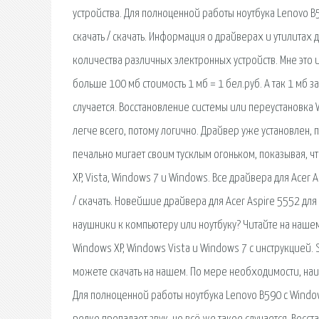
устройства. Для полноценной работы ноутбука Lenovo B
скачать / скачать. Информация о драйверах и утилитах 
количества различных электронных устройств. Мне это 
больше 100 мб стоимость 1 мб = 1 бел.руб. А так 1 мб з
случается. Восстановление системы или переустановка
легче всего, потому логично. Драйвер уже установлен, п
печально мигает своим тусклым огоньком, показывая, ч
XP, Vista, Windows 7 и Windows. Все драйвера для Acer 
/ скачать. Новейшие драйвера для Acer Aspire 5552 для 
наушники к компьютеру или ноутбуку? Читайте на нашем
Windows XP, Windows Vista и Windows 7 с инструкцией. 
можете скачать на нашем. По мере необходимости, наибо
Для полноценной работы ноутбука Lenovo B590 с Window