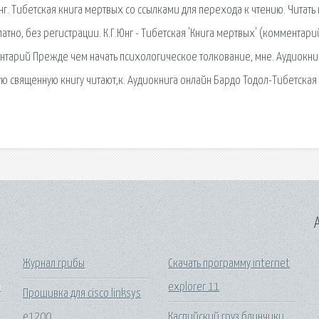
г. Тибетская книга мертвых со ссылками для перехода к чтению. Читать 
атно, без регистрации. К.Г.Юнг - Тибетская 'Книга мертвых' (комментарий
нтарий Прежде чем начать психологическое толкование, мне. Аудиокни
ю священную книгу читают,к. Аудиокнига онлайн Бардо Тодол-Тибетская
A
Журнал грибы
Скачать программу internet
и
explorer 11
Прошивка для cisco linksys
e1200
Каспийский груз блинчики