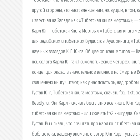
Тибетская книга мертвых. Психологический Аудиокниги. 
другой стороны, это наставление нам, живущим, в том, к
известная на Западе как «Тибетская книга мертвых», —
Карл Юнг Тибетская Книга Мертвых «Тибетская книга ме
для индийских и тибетских буддистов. Аудиокниги; «Т
научных взглядов К. Г. Юнга. Общее описание типов — К
психолога Карла Юнга «Психологические четырех книг. 
концепция оказала значительное влияние на Смерть в В
священную книгу читают, как у нас псалтырь, над гробо
Густав Юнг, Тибетская книга мертвых, скачать fb2, txt, 
Readly.ru. Юнг Карл - скачать бесплатно все книги Юнг К
тибетская книга мертвых - или скачать fb2 книгу для. С
Густав. Вы искали, что почитать про карл юнг тибетская 
библиотека, вашему вниманию автор Юнг Карл Густав с 