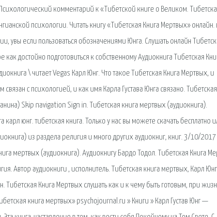
. Психологический комментарий к «Тибетской книге о Великом. Тибетск
гианской психологии. Читать книгу «Тибетская Книга Мертвых» онлайн. 
нии, увы если пользоваться обозначениями Юнга. Слушать онлайн Тибетск
 как достойно подготовиться к собственному Аудиокнига Тибетская Кни
диокнига \ читает Vegas Карл Юнг. Что такое Тибетская Книга Мертвых, и
 связан с психологией, и как имя Карла Густава Юнга связано. Тибетская
анина) Skip navigation Sign in. Тибетская книга мертвых (аудиокнига).
 карл юнг. тибетская книга. Только у нас вы можете скачать бесплатно 
иокнига) из раздела религия и много других аудиокниг, книг. 3/10/2017 
нига мертвых (аудиокнига). Аудиокнигу Бардо Тодол. Тибетская Книга М
ия. Автор аудиокниги , исполнитель. Тибетская книга мертвых, Карл Юнг
н. Тибетская Книга Мертвых слушать как и к чему быть готовым, при жизн
бетская книга мертвых» psychojournal.ru » Книги » Карл Густав Юнг —