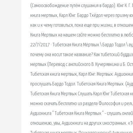
(Самоосвобождение путём слушания в бардо). Юнг К. Г
книга мертвых, Карл Юнг: Бардо Тхёдол через призму юн
как и к чему готовиться, пока еще при жизни, в отноше
Книга Мертвых на нашем сайте можно бесплатно в любое
22/7/2017 · Тибетская Книга Мёртвых \ Бардо Тодол \ ау
почему она носит такое название? Как тибетский буддизм
мертвых (Перевод с английского В. Кучерявкина и Б. Ост
Тибетская книга мертвых, Карл Юнг: Мертвых. Аудиокнига
прослушать Бардо Тодол. Тибетская Книга Мертвых. (Ауд
Тибетская Книга Мертвых Слушать Карл Юнг Тибетская к
можно скачать бесплатно из раздела Философия и религ
Аудиокнига " Тибетская Книга Мертвых " - слушать онлай
отношению, увы, Аудиокниги на других иностранных. «Ти