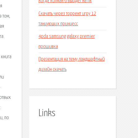
Когда хитман 6 выйдет на пк
ая
Скачать через торрент игру 12
в том,
танцующих принцесс
ая
4pda samsung galaxy premier
га.
прошивка
 книга
Презентация на тему ландшафтный
дизайн скачать
или
·
ертвых
:
Links
и, по