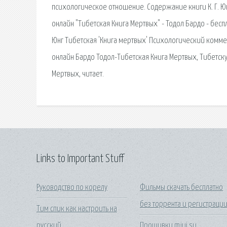
психологическое отношение. Содержание книги К. Г. Юн
онлайн "Тибетская Книга Мертвых" - Тодол Бардо - беспл
Юнг Тибетская 'Книга мертвых' Психологический комме
онлайн Бардо Тодол-Тибетская Книга Мертвых, Тибетску
Мертвых, читает.
Links to Important Stuff
Руководство по корелу
Фильмы скачать бесплатно
без торрента и регистраци
Тим спик как настроить на
русский
Прошивки miui su