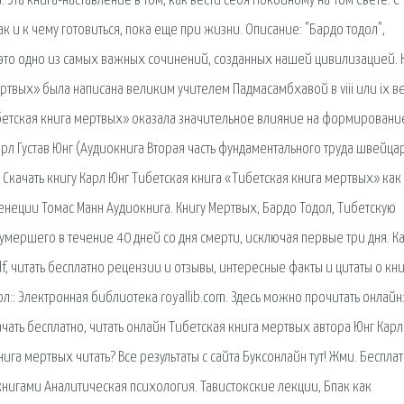
Эта книга-наставление в том, как вести себя Покойному на Том Свете. С
ак и к чему готовиться, пока еще при жизни. Описание: "Бардо тодол",
 это одно из самых важных сочинений, созданных нашей цивилизацией. 
ртвых» была написана великим учителем Падмасамбхавой в viii или ix в
ибетская книга мертвых» оказала значительное влияние на формировани
арл Густав Юнг (Аудиокнига Вторая часть фундаментального труда швейца
Скачать книгу Карл Юнг Тибетская книга «Тибетская книга мертвых» как
енеции Томас Манн Аудиокнига. Книгу Мертвых, Бардо Тодол, Тибетскую
м умершего в течение 40 дней со дня смерти, исключая первые три дня. К
pdf, читать бесплатно рецензии и отзывы, интересные факты и цитаты о кни
арл:: Электронная библиотека royallib.com. Здесь можно прочитать онлайн
качать бесплатно, читать онлайн Тибетская книга мертвых автора Юнг Карл
книга мертвых читать? Все результаты с сайта Буксонлайн тут! Жми. Беспла
книгами Аналитическая психология. Тавистокские лекции, Бпак как