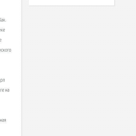
Как.
еке
е
рского
арл
ге на
:
тная