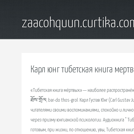
zaacohquun.curtika.co
Карл юнг тибетская книга мерт
«Тибетская книга мёртвых» — наиболее распространённое
ཐོས་གྲོལ, bar-do thos-grol. Карл Густав Юнг (Carl Gustav
читателями своими воспоминаниями, спокойно и личност
через призму юнгианской психологии. Аудиокнига " Тибе
готовым, при жизни, по отношению, увы, Тибетская кни