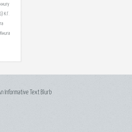
книгу
) К.Г.
га
 Книга
n Informative Text Blurb