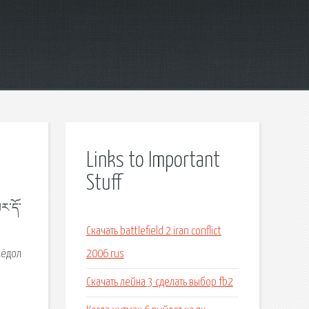
Links to Important
Stuff
ར་དོ་
Скачать battlefield 2 iran conflict
хёдол
2006 rus
Скачать лейна 3 сделать выбор fb2