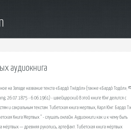
m
вых аудиокнига
 на Западе название текста «Бардо́ Тхёдо́л» (также «Бардо́ Тодо́л»; བ
 Jung, 26.07.1875 - 6.06.1961) - швейцарский В этой книге Юнг делится с
ям и сакральным текстам. Тибетская книга мертвых, Карл Юнг: Бардо Т
тская Книга Мертвых " - слушать онлайн. Аудиокниги как и к чему быть
га мёртвых — древняя рукопись, артефакт. Тибетская книга мёртвых