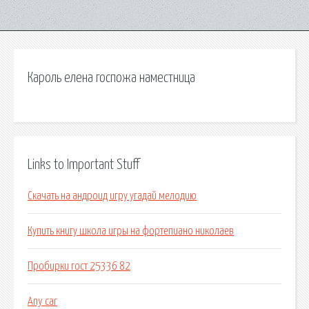
Кароль елена госпожа наместница
Links to Important Stuff
Скачать на андроид игру угадай мелодию
Купить книгу школа игры на фортепиано николаев
Пробирки гост 25336 82
Any car