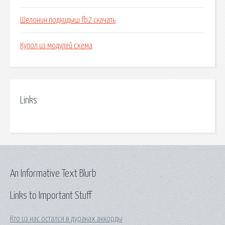
Шелонин подкидыш fb2 скачать
Купол из модулей схема
Links
An Informative Text Blurb
Links to Important Stuff
Кто из нас остался в дураках аккорды