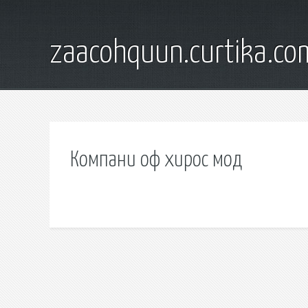
zaacohquun.curtika.co
Компани оф хирос мод