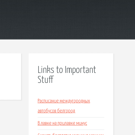
Links to Important
Stuff
Расписание междугородных
автобусов белгород
В лавке на прилавке минус