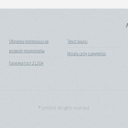
A
н
Образец претензии на
Текст книги
возврат предоплаты
Играть игру симулятор
Горелка гост 21204
© Untitled. All rights reserved.