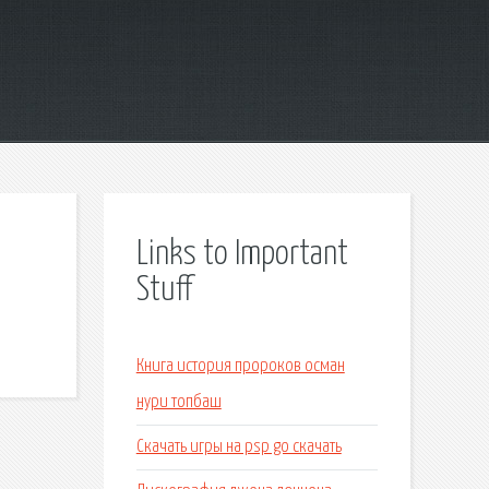
Links to Important
Stuff
Книга история пророков осман
нури топбаш
Скачать игры на psp go скачать