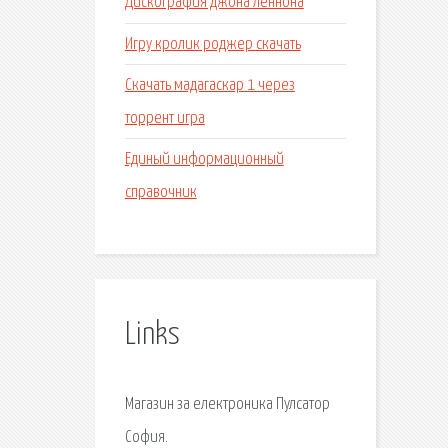
Дискография джона леннона
Игру кролик роджер скачать
Скачать мадагаскар 1 через
торрент игра
Единый информационный
справочник
Links
Магазин за електроника Пулсатор
София.