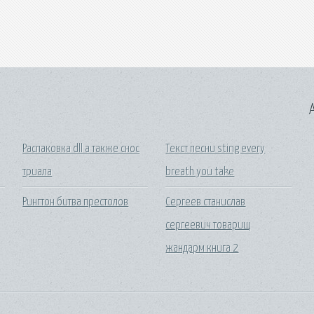
A
Распаковка dll а также снос
Текст песни sting every
триала
breath you take
Рингтон битва престолов
Сергеев станислав
сергеевич товарищ
жандарм книга 2