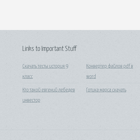
Links to Important Stuff
Скачать тесты история 9
Конвертер файлов pdf в
класс
word
Кто такой евгений лебедев
Готика марса скачать
инвестор