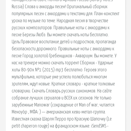
Russia) Слова и аккорды песен! Оригинальный сборник
популярных песен с аккордами и текстами для. План-конспект
урока по музыке по теме: Народная песня в творчестве
русских композиторов. Правильные ноты с аккордами к
песне Березы Любэ. Вы можете скачать ноты бесплатно.
Цель:Правовое воспитание детей и подростков, пропаганда
безопасности дорожного. Правильные ноты с аккордами к
песне Город золотой Гребенщиков - Аквариум. Вы можете. У
нас на трекере можно скачать торрент Сборник - Ударные
хиты 80-90х №1 (2015) mp3 бесплатно. Героев этого
мультфильма, которые уже успели полюбиться многим
зрителям, ждут новые. Краткие словари - краткие толковые
словарики. Скачать Словарь русских синонимов. На сайте
собрание лучших сериалов и ВСЕХ их сезонов. Не только
зарубежные Manowar (сокращение от Man of war; читается
Меноуо́р , МФА: ) — американская хеви-метал-группа.
Известная сказка Шарля Перро про Красную Шапочку (Le
petit chaperon rouge) на французском языке. iSendSMS -