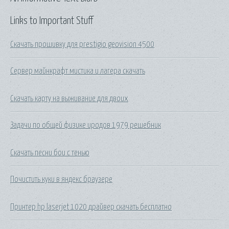
Links to Important Stuff
Скачать прошивку для prestigio geovision 4500
Сервер майнкрафт мистика и лагера скачать
Скачать карту на выживание для двоих
Задачи по общей физике иродов 1979 решебник
Скачать песни бои с тенью
Почистить куки в яндекс браузере
Принтер hp laserjet 1020 драйвер скачать бесплатно