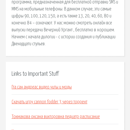
программа, предназначенная для бесплатной отправки SMS и
MMS на мобильные телефоны. В данном случае, эти самые
цифры 90, 100, 120, 150, а есть также 13, 20, 40, 60, 80 и
конечно 84 – означают. У нас можно смотреть онлайн все
выпуски передачи Вечерний Ургант , бесплатно в хорошем.
Начнем с начала дилогии - с истории создания и публикации
Двенадцати стульев.
Links to Important Stuff
Гта сан андреас видео читы и моды
Скачать игру cannon fodder 3 через торрент
Токмакова оксана викторовна педиатр расписание