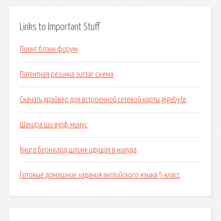
Links to Important Stuff
Поинт бланк форум
Патентная резинка зигзаг схема
Скачать драйвер для встроенной сетевой карты gigabyte
Шакира ши вулф минус
Книга бернхард шлинк идущая в никуда
Готовые домашние задания английского языка 5 класс