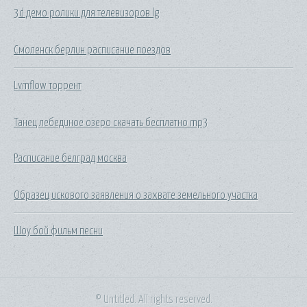
3d демо ролики для телевизоров lg
Смоленск берлин расписание поездов
Lvmflow торрент
Танец лебединое озеро скачать бесплатно mp3
Расписание белград москва
Образец искового заявления о захвате земельного участка
Шоу бой фильм песни
© Untitled. All rights reserved.