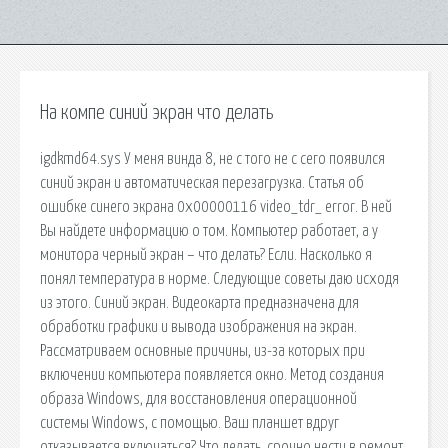
На компе синий экран что делать
igdkmd64.sys У меня винда 8, не с того не с сего появился
синий экран и автоматическая перезагрузка. Статья об
ошибке синего экрана 0x00000116 video_tdr_ error. В ней
Вы найдете информацию о том. Компьютер работает, а у
монитора черный экран – что делать? Если. Насколько я
понял температура в норме. Следующие советы даю исходя
из этого. Синий экран. Видеокарта предназначена для
обработки графики и вывода изображения на экран.
Рассматриваем основные причины, из-за которых при
включении компьютера появляется окно. Метод создания
образа Windows, для восстановления операционной
системы Windows, с помощью. Ваш планшет вдруг
отказывается включаться? Что делать, срочно нести в ремонт,