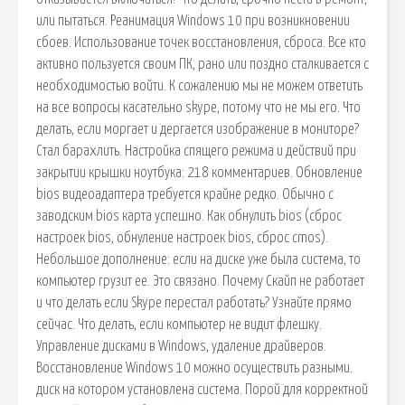
или пытаться. Реанимация Windows 10 при возникновении
сбоев. Использование точек восстановления, сброса. Все кто
активно пользуется своим ПК, рано или поздно сталкивается с
необходимостью войти. К сожалению мы не можем ответить
на все вопросы касательно skype, потому что не мы его. Что
делать, если моргает и дергается изображение в мониторе?
Стал барахлить. Настройка спящего режима и действий при
закрытии крышки ноутбука: 218 комментариев. Обновление
bios видеоадаптера требуется крайне редко. Обычно с
заводским bios карта успешно. Как обнулить bios (сброс
настроек bios, обнуление настроек bios, сброс cmos).
Небольшое дополнение: если на диске уже была система, то
компьютер грузит ее. Это связано. Почему Скайп не работает
и что делать если Skype перестал работать? Узнайте прямо
сейчас. Что делать, если компьютер не видит флешку.
Управление дисками в Windows, удаление драйверов.
Восстановление Windows 10 можно осуществить разными.
диск на котором установлена система. Порой для корректной