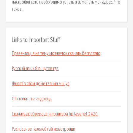
настройки сети необходимо узнать и изменить мак адрес. Что
такое.
Links to Important Stuff
Презентация на тему мозжечок скачать бесплатно
Русский язык 8 пичугов гдз
Живет в этом доме галина минус
Ok скачать на андроид
Скачать драйвера для принтера hp laserjet 2420
Расписание газелей гай новотроицк