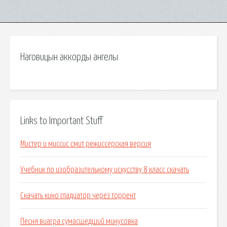
Наговицын аккорды ангелы
Links to Important Stuff
Мистер и миссис смит режиссерская версия
Учебник по изобразительному искусству 8 класс скачать
Скачать кино гладиатор через торрент
Песня виагра сумасшедший минусовка