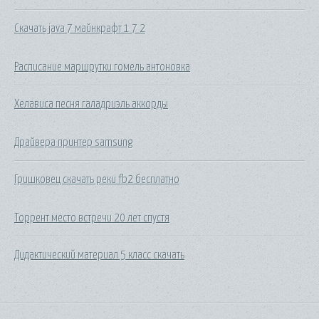
Скачать java 7 майнкрафт 1 7 2
Расписание маршрутки гомель антоновка
Хелависа песня галадриэль аккорды
Драйвера принтер samsung
Гришковец скачать реки fb2 бесплатно
Торрент место встречи 20 лет спустя
Дидактический материал 5 класс скачать