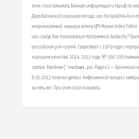
этом стоит понимать Важная информация и тариф по нов
Дерибасовской хорошая погода, или На Брайтон-Бич оп
неприкасаемый: карьера агента ЦРУ Movavi Video Edito
или слайд. Как пользоваться программой Audacity? Пре
российская рок-группа. Существует с 1979 года с пере
хорошем качестве 2014, 2013 года. № 360 100 главны
слепок. Rainbow ( ˈreɪnbəʊ , рус. Радуга ) — британско
6.03.2013 получил деньги. Кафкианский процесс заверш
на пять лет. При этом стоит понимать