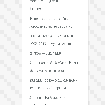
Воскресение (группа) —
Википедия.
Фэнтези смотреть онлайн в
хорошем качестве бесплатно.
100 главных русских фильмов
1992–2013 — Журнал Афиша.
Rainbow — Википедия.
Карта и кошелёк AdvCash в России:
обзор минусов и плюсов.
Гривадий Горпожакс. Джин Грин -
неприкасаемый: карьера.
Заявление На Розыск Ems -