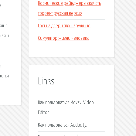
Космические рейнджеры скачать
а
торрент русская версия
Гост на двери пвх наружные
клип
кая и
Симулятор жизни человека
я,
аётся
Links
Как пользоваться Movavi Video
Editor.
Как пользоваться Audacity.