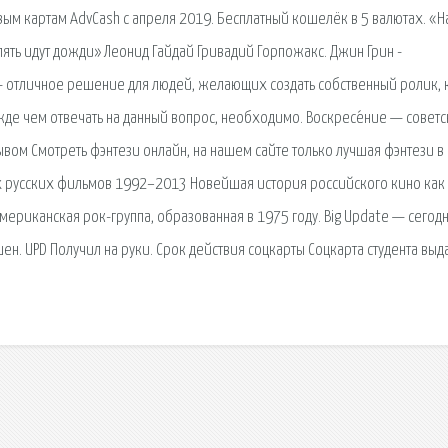
ым картам AdvCash с апреля 2019. Бесплатный кошелёк в 5 валютах. «Н
ять идут дожди» Леонид Гайдай Гривадий Горпожакс. Джин Грин -
r - отличное решение для людей, желающих создать собственный ролик, 
жде чем отвечать на данный вопрос, необходимо. Воскресе́ние — советс
рывом Смотреть фэнтези онлайн, на нашем сайте только лучшая фэнтези в
х русских фильмов 1992–2013 Новейшая история российского кино как
-американская рок-группа, образованная в 1975 году. Big Update — сегодн
ен. UPD Получил на руки. Срок действия соцкарты Соцкарта студента выд