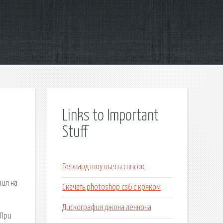
Links to Important
Stuff
Бернард шоу пьесы список
чил на
Скачать photoshop cs6 с кряком
Дискография джона леннона
 При