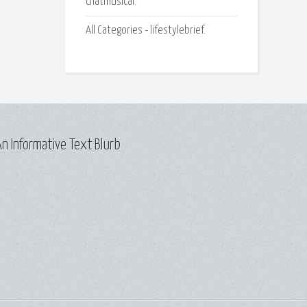
chatmusical.
All Categories - lifestylebrief.
n Informative Text Blurb