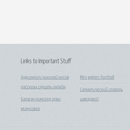
Links to Important Stuff
Аудиокниги николай носов
Mini games football
рассказы слушать онлайн
Семантический словарь
Балаган лимитед орви
шведовой
минусовка