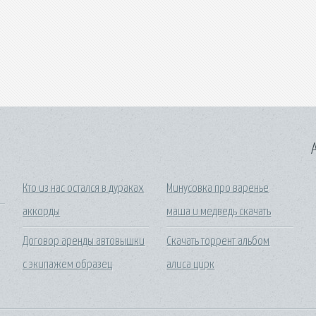
A
Кто из нас остался в дураках
Минусовка про варенье
аккорды
маша и медведь скачать
Договор аренды автовышки
Скачать торрент альбом
с экипажем образец
алиса цирк