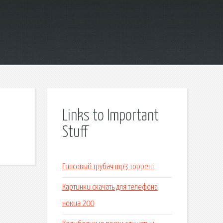
Links to Important
Stuff
Гипсовый трубач mp3 торрент
Картинки скачать для телефона
нокиа 200