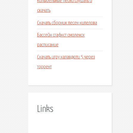
Колыбельные песни слушать и
скачать
Скачать сборник песен кипелова
Бассейн сгафкст смоленск
расписание
Скачать игру калавдюти 5 через
торрент
Links