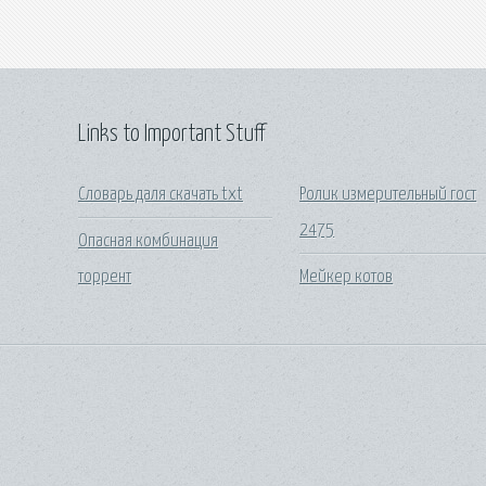
Links to Important Stuff
Словарь даля скачать txt
Ролик измерительный гост
2475
Опасная комбинация
торрент
Мейкер котов