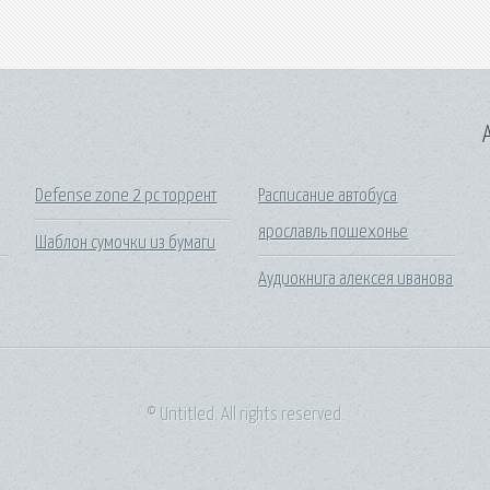
A
Defense zone 2 pc торрент
Расписание автобуса
ярославль пошехонье
Шаблон сумочки из бумаги
Аудиокнига алексея иванова
© Untitled. All rights reserved.