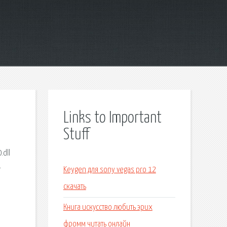
Links to Important
Stuff
.dll
т
Keygen для sony vegas pro 12
скачать
Книга искусство любить эрих
фромм читать онлайн