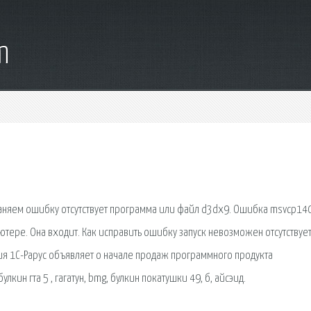
m
траняем ошибку отсутствует программа или файл d3dx9. Ошибка msvcp140
ютере. Она входит. Как исправить ошибку запуск невозможен отсутствуе
ания 1С-Рарус объявляет о начале продаж программного продукта
лкин гта 5 , гагатун, bmg, булкин покатушки 49, б, айсэид.