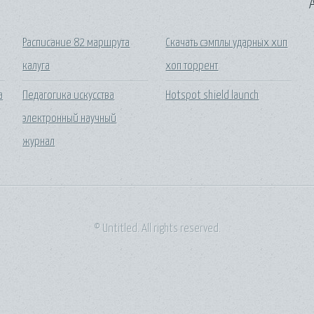
A
Расписание 82 маршрута
Скачать сэмплы ударных хип
калуга
хоп торрент
а
Педагогика искусства
Hotspot shield launch
электронный научный
журнал
© Untitled. All rights reserved.