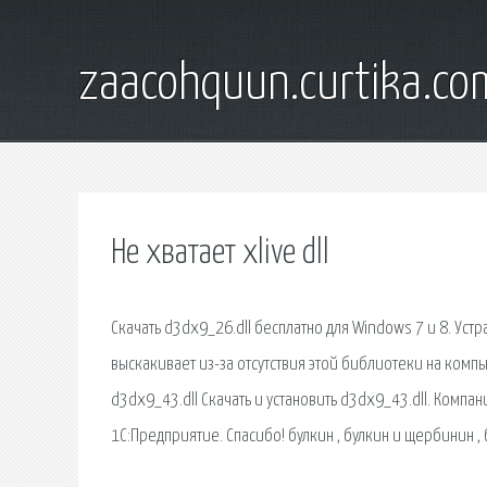
zaacohquun.curtika.co
Не хватает xlive dll
Скачать d3dx9_26.dll бесплатно для Windows 7 и 8. Ус
выскакивает из-за отсутствия этой библиотеки на компь
d3dx9_43.dll Скачать и установить d3dx9_43.dll. Комп
1С:Предприятие. Спасибо! булкин , булкин и щербинин , бу