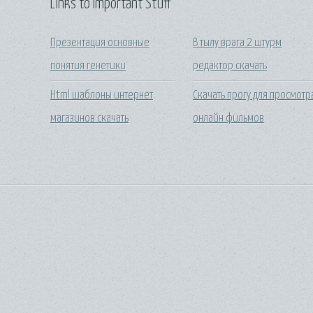
Links to Important Stuff
Презентация основные
В тылу врага 2 штурм
понятия генетики
редактор скачать
Html шаблоны интернет
Скачать прогу для просмотр
магазинов скачать
онлайн фильмов