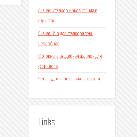
Скачать сталкер монолит сила в
единстве
Скачать bin для сталкера тень
чернобыля
Фотокнига свадебная шаблон для
фотошопа
Чейз аудиокнига скачать торрент
Links