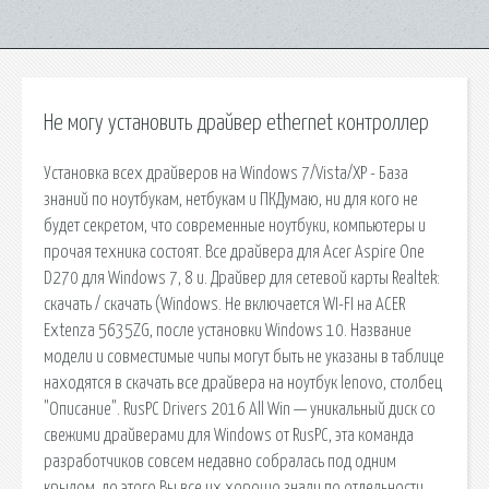
Не могу установить драйвер ethernet контроллер
Установка всех драйверов на Windows 7/Vista/XP - База
знаний по ноутбукам, нетбукам и ПКДумаю, ни для кого не
будет секретом, что современные ноутбуки, компьютеры и
прочая техника состоят. Все драйвера для Acer Aspire One
D270 для Windows 7, 8 и. Драйвер для сетевой карты Realtek:
скачать / скачать (Windows. Не включается WI-FI на ACER
Extenza 5635ZG, после установки Windows 10. Название
модели и совместимые чипы могут быть не указаны в таблице
находятся в скачать все драйвера на ноутбук lenovo, столбец
"Описание". RusPC Drivers 2016 All Win — уникальный диск со
свежими драйверами для Windows от RusPC, эта команда
разработчиков совсем недавно собралась под одним
крылом, до этого Вы все их хорошо знали по отдельности.