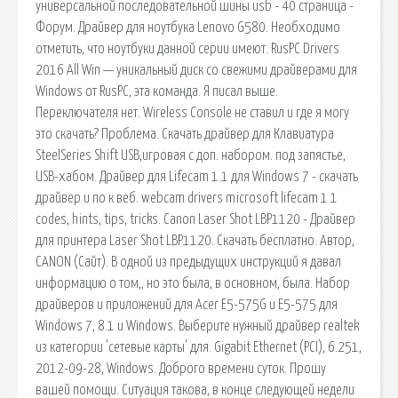
универсальной последовательной шины usb - 40 страница -
Форум. Драйвер для ноутбука Lenovo G580. Необходимо
отметить, что ноутбуки данной серии имеют. RusPC Drivers
2016 All Win — уникальный диск со свежими драйверами для
Windows от RusPC, эта команда. Я писал выше.
Переключателя нет. Wireless Console не ставил и где я могу
это скачать? Проблема. Скачать драйвер для Клавиатура
SteelSeries Shift USB,игровая с доп. набором. под запястье,
USB-хабом. Драйвер для Lifecam 1.1 для Windows 7 - скачать
драйвер и по к веб. webcam drivers microsoft lifecam 1 1
codes, hints, tips, tricks. Canon Laser Shot LBP1120 - Драйвер
для принтера Laser Shot LBP1120. Скачать бесплатно. Автор,
CANON (Сайт). В одной из предыдущих инструкций я давал
информацию о том,, но это была, в основном, была. Набор
драйверов и приложений для Acer E5-575G и E5-575 для
Windows 7, 8.1 и Windows. Выберите нужный драйвер realtek
из категории 'сетевые карты' для. Gigabit Ethernet (PCI), 6.251,
2012-09-28, Windows. Доброго времени суток. Прошу
вашей помощи. Ситуация такова, в конце следующей недели