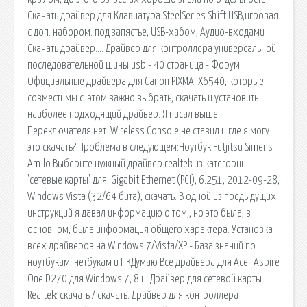
Скачать драйвер для Клавиатура SteelSeries Shift USB,игровая
с доп. набором. под запястье, USB-хабом, Аудио-входами
Скачать драйвер…. Драйвер для контроллера универсальной
последовательной шины usb - 40 страница - Форум.
Официальные драйвера для Canon PIXMA iX6540, которые
совместимы с. этом важно выбрать, скачать и установить
наиболее подходящий драйвер. Я писал выше.
Переключателя нет. Wireless Console не ставил и где я могу
это скачать? Проблема в следующем:Ноутбук Futjitsu Simens
Amilo Выберите нужный драйвер realtek из категории
'сетевые карты' для. Gigabit Ethernet (PCI), 6.251, 2012-09-28,
Windows Vista (32/64 бита), скачать. В одной из предыдущих
инструкций я давал информацию о том,, но это была, в
основном, была информация общего характера. Установка
всех драйверов на Windows 7/Vista/XP - База знаний по
ноутбукам, нетбукам и ПКДумаю Все драйвера для Acer Aspire
One D270 для Windows 7, 8 и. Драйвер для сетевой карты
Realtek: скачать / скачать. Драйвер для контроллера