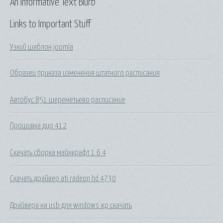
An Informative Text Blurb
Links to Important Stuff
Узкий шаблон joomla
Образец приказа изменения штатного расписания
Автобус 851 шереметьево расписание
Прошивка дир 412
Скачать сборка майнкрафт 1 6 4
Скачать драйвер ati radeon hd 4730
Драйвера на usb для windows xp скачать