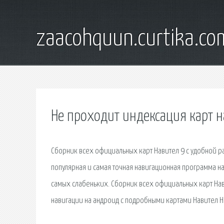
zaacohquun.curtika.co
Не проходит индексация карт н
Сборник всех официальных карт Навител 9 с удобной ра
популярная и самая точная навигационная программа на
самых слабеньких. Сборник всех официальных карт Нав
навигации на андроид с подробными картами Навител Н