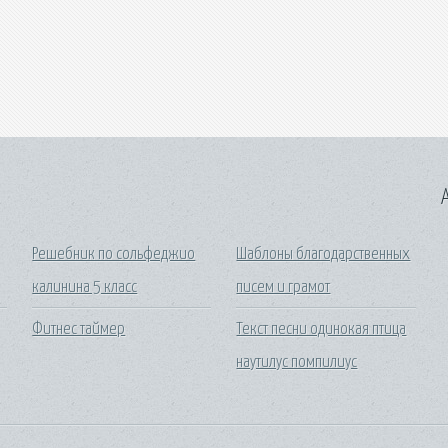
A
Решебник по сольфеджио
Шаблоны благодарственных
калинина 5 класс
писем и грамот
Фитнес таймер
Текст песни одинокая птица
наутилус помпилиус