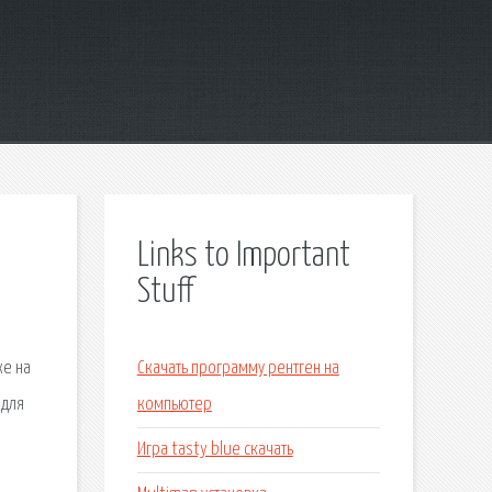
Links to Important
Stuff
я
же на
Скачать программу рентген на
 для
компьютер
Игра tasty blue скачать