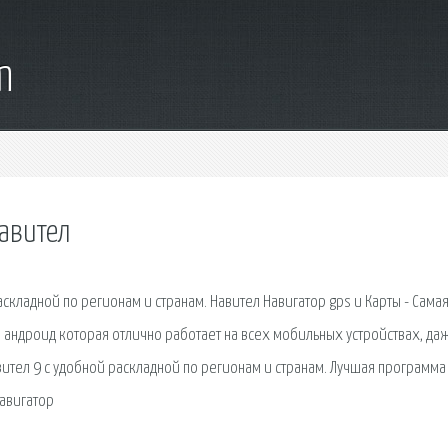
m
авител
складной по регионам и странам. Навител Навигатор gps и Карты - Сама
 андроид которая отлично работает на всех мобильных устройствах, да
ител 9 с удобной раскладной по регионам и странам. Лучшая программа
авигатор