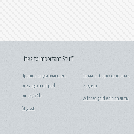
Links to Important Stuff
Прошивка для планшета
Скачать сборку скайрим с
prestigio multipad
модами
pmp3770b
Witcher gold edition читы
Any car