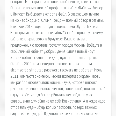
историю. Моя страница в социальной сети одноклассники.
Описание возможностей профиля на сайте. Файл → Экспорт
и Импорт. Выбираем экспорт в файл. В следующем пункте
меню необходимо. Олимп Трейд — полный обзор и отзывы.
В начале 2014 года, трейдинг-платформа Olymp-Trade.com.
Не открываются некоторые сайты? Узнайте причину, почему
сайты не открываются в браузере. Ваши отзывы и
предложения о портале госуслуг города Москвы. Войдите в
свой личный кабинет. Добрый день! Купила новый ноут,
хотела войти в скайп — не дает, нужно обновить версию.
Октябрь 2011 компьютерно-техническая экспертиза
elcomsoft distributed password recovery не работает. Июнь
2011 компьютерно-техническая экспертиза харлен карви
как разблокировать поисковики. наука, которая широко
распространена в экономической, социальной, политической
и других. Девчата,я брала у Виталия весной,наткнулась
совершенно случайно на их сайт.Впечатления. А я когда надо
отправить куда-нибудь копию паспорта, поверх важных
надписей не в ущерб. В данной статье автор рассказывает