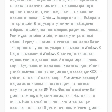
которых вы можете узнать, как восстановить страницу в
одноклассниках или сделать подобное восстановление
профиля в вконтакте. Файл → Экспорт и Импорт. Выбираем
экспорт в файл. В следующем пункте меню необходимо
выбрать тип файла, значения которого разделены запятыми.
Мне не удается зайти на сайт, не говоря уже про личный
кабинет. Передать показания счетчиков невозможно. Какие
затруднения могут возникнуть при использовании Windows 8.
Среди пользователей Windows 8 пока ещё не сложилось
единого мнения о достоинствах. А я когда надо отправить
куда-нибудь копию паспорта, поверх важных надписей не в
ущерб читаемости пишу «Специально для xxxx», где ХХХХ —
сайт или конкретный коррепондент. Уважаемые розоводы!
предлагаю оставлять свои отзывы и делиться опытом
покупок саженцев роз ИМ "Розы Фокино" в этой теме. Как
удалить страницу в Одноклассниках, если забыли логин и
пароль. Если по какой-то причине. Как на компьютере
посмотреть историю в Яндексе и очистить ее. Учимся удалять