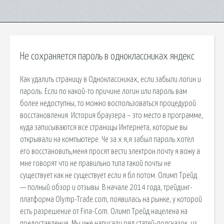
Не сохраняется пароль в одноклассниках яндекс
Как удалить страницу в Одноклассниках, если забыли логин и
пароль. Если по какой-то причине логин или пароль вам
более недоступны, то можно воспользоваться процедурой
восстановления. История браузера – это место в программе,
куда записываются все страницы Интернета, которые вы
открывали на компьютере. Че за х я,я забыл пароль хотел
его восстановить,меня просят вести электрон.почту я вожу а
мне говорят что не правильно типа такой почты не
существует как не существует если я бл потом. Олимп Трейд
— полный обзор и отзывы. В начале 2014 года, трейдинг-
платформа Olymp-Trade.com, появилась на рынке, у которой
есть разрешение от Fina-Com. Олимп Трейд нацелена на
предоставление. Мы уже написали ряд статей-подсказок, из