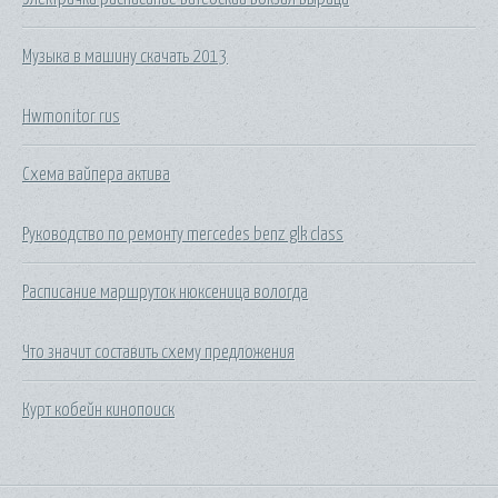
Музыка в машину скачать 2013
Hwmonitor rus
Схема вайпера актива
Руководство по ремонту mercedes benz glk class
Расписание маршруток нюксеница вологда
Что значит составить схему предложения
Курт кобейн кинопоиск