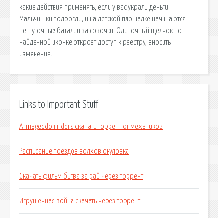
какие действия применять, если у вас украли деньги.
Мальчишки подросли, и на детской площадке начинаются
нешуточные баталии за совочки. Одиночный щелчок по
найденной иконке откроет доступ к реестру, вносить
изменения.
Links to Important Stuff
Armageddon riders скачать торрент от механиков
Расписание поездов волхов окуловка
Скачать фильм битва за рай через торрент
Игрушечная война скачать через торрент