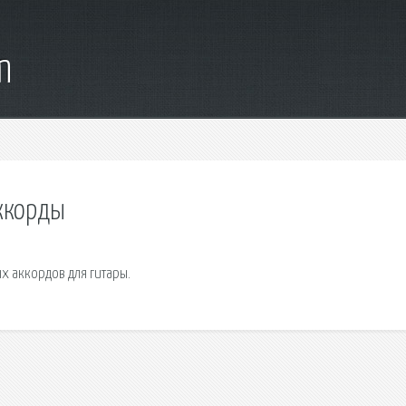
m
ккорды
х аккордов для гитары.