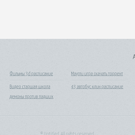
A
Фильмы 3d расписание
Маугли игра скачать торрент
Видео старшая школа
43 автобус клин расписание
демоны против падших
© Untitled. All rights reserved.