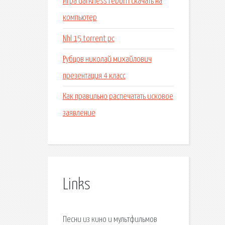
Игра darkness reborn скачать на
компьютер
Nhl 15 torrent pc
Рубцов николай михайлович
презентация 4 класс
Как правильно распечатать исковое
заявление
Links
Песни из кино и мультфильмов