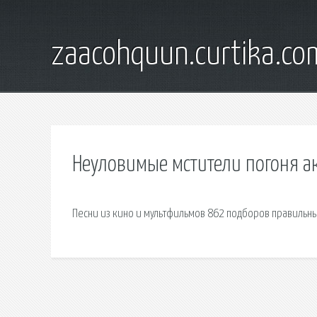
zaacohquun.curtika.co
Неуловимые мстители погоня а
Песни из кино и мультфильмов 862 подборов правильны