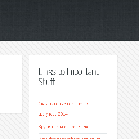
Links to Important
Stuff
Скачать новые песни юрия
шатунова 2014
Крутая песня о школе текст