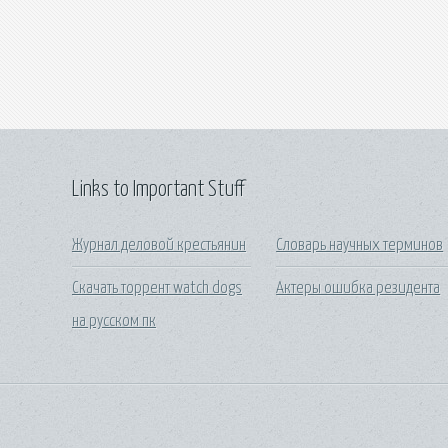
Links to Important Stuff
Журнал деловой крестьянин
Словарь научных терминов
Скачать торрент watch dogs
Актеры ошибка резидента
на русском пк