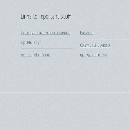
Links to Important Stuff
Прослушать песни и скачать
Isinarsil
ирины круг
Схема гитарного
Avi в mp4 скачать
предусилителя