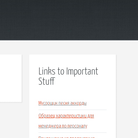
Links to Important
Stuff
Мусорщик песня аккорды
Образец характеристики для
менеджера по персоналу