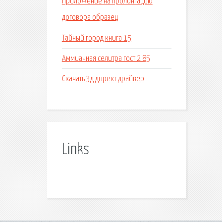
Приложение на пролонгацию
договора образец
Тайный город книга 15
Аммиачная селитра гост 2 85
Скачать 3д директ драйвер
Links