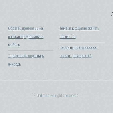
A
Образец претензии на
Тема из к ф цыган скачать
возврат предоплаты за
бесплатно
мебель
Схема панели приборов
Теряю песня под гитару
ниссан примера р12
аккорды
© Untitled. All rights reserved.