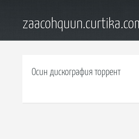
zaacohquun.curtika.co
Осин дискография торрент