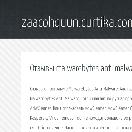
zaacohquun.curtika.co
Отзывы malwarebytes anti malw
Отзывы о программе Malwarebytes Anti-Malware: Алексан
Malwarebytes Anti-Malware - отличная антивирусная пр
AdwCleaner. Как использовать AdwCleaner. AdwCleaner 
Kaspersky Virus Removal Tool не находит большинство 
смс. Обеспечение. Часто встречаются негативные отзывы