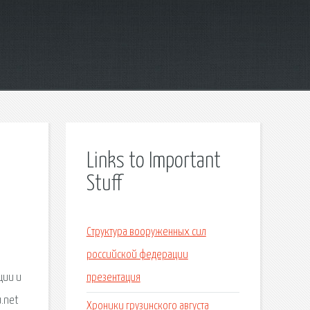
Links to Important
Stuff
Структура вооруженных сил
российской федерации
ции и
презентация
u.net
Хроники грузинского августа