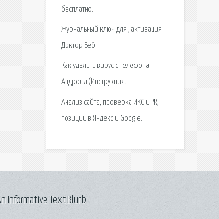
бесплатно.
Журнальный ключ для , активация
Доктор Веб.
Как удалить вирус с телефона
Андроид (Инструкция.
Анализ сайта, проверка ИКС и PR,
позиции в Яндекс и Google.
n Informative Text Blurb