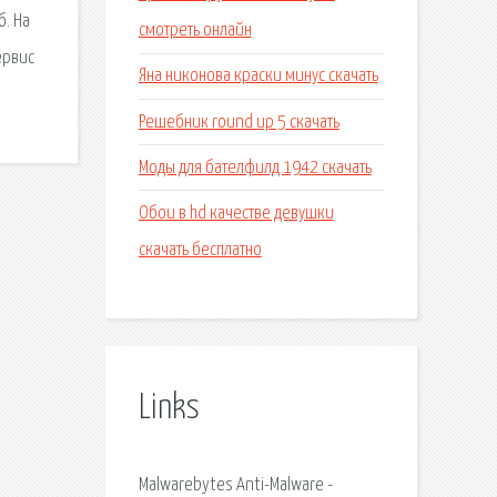
б. На
смотреть онлайн
ервис
Яна никонова краски минус скачать
Решебник round up 5 скачать
Моды для бателфилд 1942 скачать
Обои в hd качестве девушки
скачать бесплатно
Links
Malwarebytes Anti-Malware -