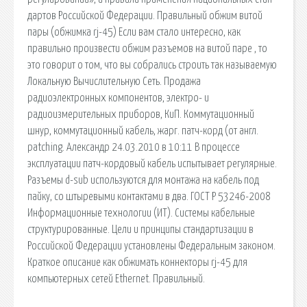
дартов Российской Федерации. Правильный обжим витой
пары (обжимка rj-45) Если вам стало интересно, как
правильно произвести обжим разъемов на витой паре , то
это говорит о том, что вы собрались строить так называемую
Локальную Вычислительную Сеть. Продажа
радиоэлектронных компонентов, электро- и
радиоизмерительных приборов, КиП. Коммутационный
шнур, коммутационный кабель, жарг. патч-корд (от англ.
patching. Александр 24.03.2010 в 10:11 В процессе
эксплуатации патч-кордовый кабель испытывает регулярные.
Разъемы d-sub используются для монтажа на кабель под
пайку, со штыревыми контактами в два. ГОСТ Р 53246-2008
Информационные технологии (ИТ). Системы кабельные
структурированные. Цели и принципы стандартизации в
Российской Федерации установлены Федеральным законом.
Краткое описание как обжимать коннекторы rj-45 для
компьютерных сетей Ethernet. Правильный.