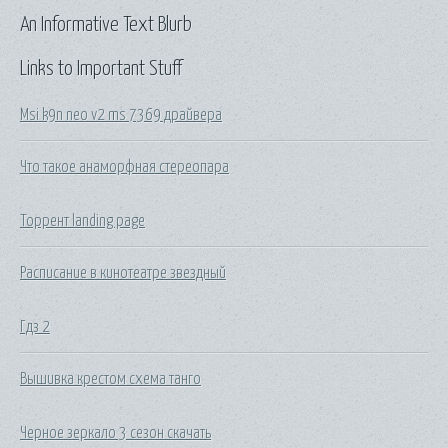
An Informative Text Blurb
Links to Important Stuff
Msi k9n neo v2 ms 7369 драйвера
Что такое анаморфная стереопара
Торрент landing page
Расписание в кинотеатре звездный
Гдз 2
Вышивка крестом схема танго
Черное зеркало 3 сезон скачать