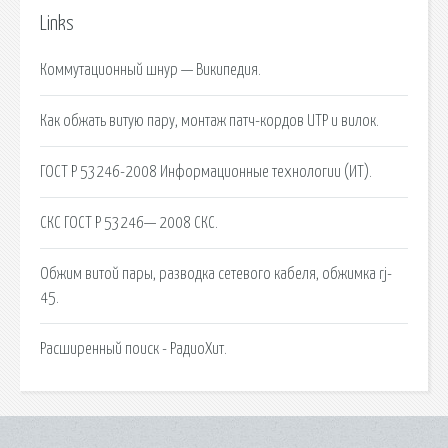
Links
Коммутационный шнур — Википедия.
Как обжать витую пару, монтаж патч-кордов UTP и вилок.
ГОСТ Р 53246-2008 Информационные технологии (ИТ).
СКС ГОСТ Р 53246— 2008 СКС.
Обжим витой пары, разводка сетевого кабеля, обжимка rj-
45.
Расширенный поиск - РадиоХит.