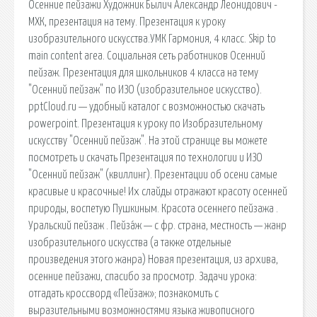
Осенние пейзажи Художник Былич Александр Леонидович -
МХК, презентация на тему. Презентация к уроку
изобразительного искусства.УМК Гармония, 4 класс. Skip to
main content area. Социальная сеть работников Осенний
пейзаж. Презентация для школьников 4 класса на тему
"Осенний пейзаж" по ИЗО (изобразительное искусство).
pptCloud.ru — удобный каталог с возможностью скачать
powerpoint. Презентация к уроку по Изобразительному
искусству "Осенний пейзаж". На этой странице вы можете
посмотреть и скачать Презентация по технологии и ИЗО
"Осенний пейзаж" (квиллинг). Презентации об осени самые
красивые и красочные! Их слайды отражают красоту осенней
природы, воспетую Пушкиным. Красота осеннего пейзажа .
Уральский пейзаж . Пейза́ж — с фр. страна, местность — жанр
изобразительного искусства (а также отдельные
произведения этого жанра) Новая презентация, из архива,
осенние пейзажи, спасибо за просмотр. Задачи урока:
отгадать кроссворд «Пейзаж»; познакомить с
выразительными возможностями языка живописного