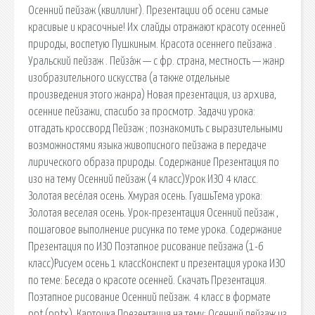
Осенний пейзаж (квиллинг). Презентации об осени самые
красивые и красочные! Их слайды отражают красоту осенней
природы, воспетую Пушкиным. Красота осеннего пейзажа .
Уральский пейзаж . Пейза́ж — с фр. страна, местность — жанр
изобразительного искусства (а также отдельные
произведения этого жанра) Новая презентация, из архива,
осенние пейзажи, спасибо за просмотр. Задачи урока:
отгадать кроссворд Пейзаж ; познакомить с выразительными
возможностями языка живописного пейзажа в передаче
лирического образа природы. Содержание Презентация по
изо на тему Осенний пейзаж (4 класс)Урок ИЗО 4 класс.
Золотая весёлая осень. Хмурая осень. ГуашьТема урока:
Золотая веселая осень. Урок-презентация Осенний пейзаж ,
пошаговое выполнение рисунка по теме урока. Содержание
Презентация по ИЗО Поэтапное рисование пейзажа (1-6
класс)Рисуем осень 1 классКонспект и презентация урока ИЗО
по теме: Беседа о красоте осенней. Скачать Презентация.
Поэтапное рисование Осенний пейзаж. 4 класс в формате
ppt (pptx). Карточка Презентация на тему: Осенний пейзаж из