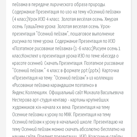
пейзажа в передаче лирического образа природы.
Содержание Презентация по изо на тему «Осенний пейзаж»
(4 класс)Урок ИЗО 4 класс. Золотая весёлая осень. Хмурая
осень. ГуашьТема урока: Золотая веселая осень. Урок-
презентация "Осенний пейзаж", пошаговое выполнение
рисунка по теме урока. Содержание Презентация по ИЗО
«Поэтапное рисование пейзажа» (1-6 класс)Рисуем осень 1
классКонспект и презентация урока ИЗО по теме:»Беседа о
красоте осенней. Скачать Презентация. Поэтапное рисование
"Осенний пейзаж." 4 класс в формате ppt (pptx). Карточка
«Презентация на тему: "Осенний пейзаж"» из коллекции
«Рисование пейзажа карандашом поэтапно» в
Яндекс.Коллекциях. Официальный сайт Михаила Васильевича
Нестерова арт-студия кентавр - картины крупнейших
художников xix-начала xx века. Презентация на тему
Осенние пейзажи к уроку по МХК. Презентация на тему
Осенний пейзаж к уроку в начальной школе. Презентацию на
тему Осенний пейзаж можно скачать абсолютно бесплатно на
нашем сайте. Предмет презентации : ИЗО. Красочные слайды