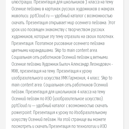
илюстрации. Презентация для школьников 3 класса на тему
Осенние пейзажи в картинах русских художников о жанрах
живописи. pptCloud.ru — удобный каталог с возможностью
скачать. Презентация открывает мир осеннего пейзажа. Этот
урок изо посвящен знакомству с творчеством русских
художников, которые эту тему отразили на своих полотнах.
Презентация. Поэтапное рисование осеннего пейзажа
цветными карандашами. Skip to main content area.
Социальная сеть работников Осенний пейзаж ц ветными.
Осенние пейзажи Художник Былич Александр Леонидович -
МХК, презентация на тему. Презентация к уроку
изобразительного искусства.УМК Гармония, 4 класс. Skip to
main content area. Социальная сеть работников Осенний
пейзаж. Презентация для школьников 4 класса на тему
Осенний пейзаж по ИЗО (изобразительное искусство).
pptCloud.ru — удобный каталог с возможностью скачать
powerpoint. Презентация к уроку по Изобразительному
искусству Осенний пейзаж. На этой странице вы можете
посмотреть и скачать Презентация по технологии и ИЗО