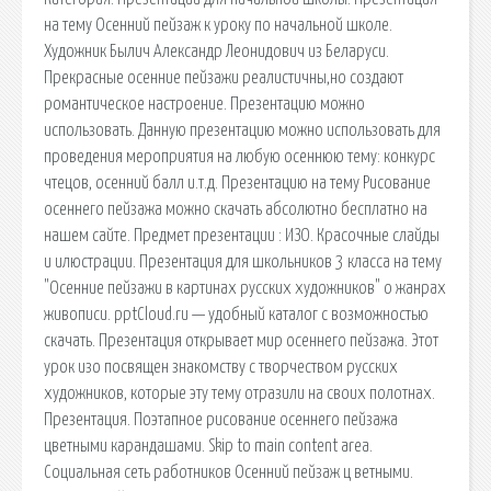
на тему Осенний пейзаж к уроку по начальной школе.
Художник Былич Александр Леонидович из Беларуси.
Прекрасные осенние пейзажи реалистичны,но создают
романтическое настроение. Презентацию можно
использовать. Данную презентацию можно использовать для
проведения мероприятия на любую осеннюю тему: конкурс
чтецов, осенний балл и.т.д. Презентацию на тему Рисование
осеннего пейзажа можно скачать абсолютно бесплатно на
нашем сайте. Предмет презентации : ИЗО. Красочные слайды
и илюстрации. Презентация для школьников 3 класса на тему
"Осенние пейзажи в картинах русских художников" о жанрах
живописи. pptCloud.ru — удобный каталог с возможностью
скачать. Презентация открывает мир осеннего пейзажа. Этот
урок изо посвящен знакомству с творчеством русских
художников, которые эту тему отразили на своих полотнах.
Презентация. Поэтапное рисование осеннего пейзажа
цветными карандашами. Skip to main content area.
Социальная сеть работников Осенний пейзаж ц ветными.