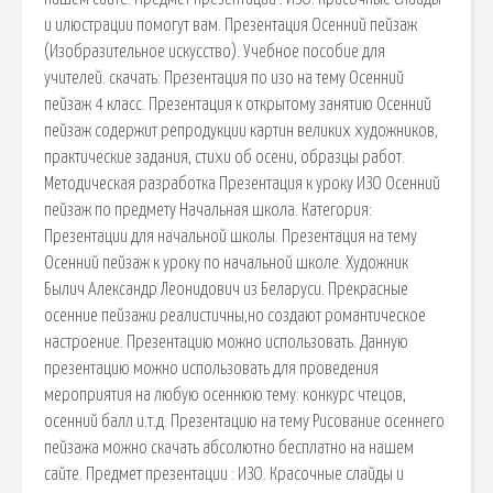
и илюстрации помогут вам. Презентация Осенний пейзаж
(Изобразительное искусство). Учебное пособие для
учителей. cкачать: Презентация по изо на тему Осенний
пейзаж 4 класс. Презентация к открытому занятию Осенний
пейзаж содержит репродукции картин великих художников,
практические задания, стихи об осени, образцы работ.
Методическая разработка Презентация к уроку ИЗО Осенний
пейзаж по предмету Начальная школа. Категория:
Презентации для начальной школы. Презентация на тему
Осенний пейзаж к уроку по начальной школе. Художник
Былич Александр Леонидович из Беларуси. Прекрасные
осенние пейзажи реалистичны,но создают романтическое
настроение. Презентацию можно использовать. Данную
презентацию можно использовать для проведения
мероприятия на любую осеннюю тему: конкурс чтецов,
осенний балл и.т.д. Презентацию на тему Рисование осеннего
пейзажа можно скачать абсолютно бесплатно на нашем
сайте. Предмет презентации : ИЗО. Красочные слайды и