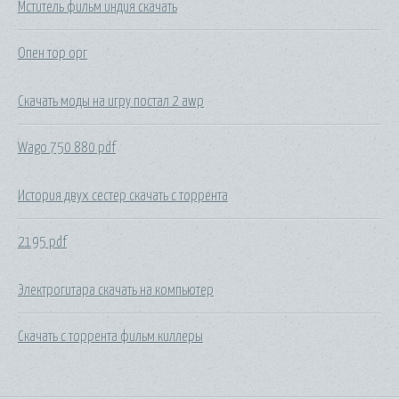
Мститель фильм индия скачать
Опен тор орг
Скачать моды на игру постал 2 awp
Wago 750 880 pdf
История двух сестер скачать с торрента
2195 pdf
Электрогитара скачать на компьютер
Скачать с торрента фильм киллеры