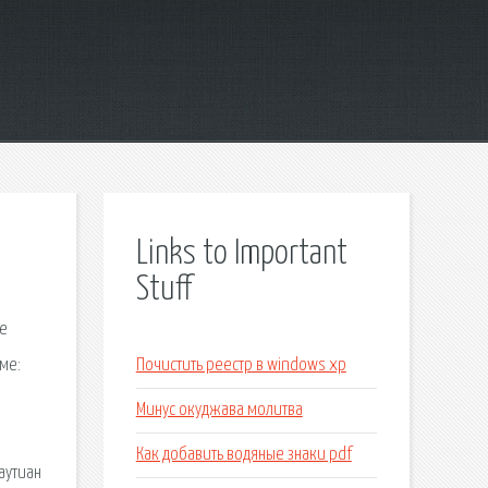
Links to Important
Stuff
бе
еме:
Почистить реестр в windows xp
Минус окуджава молитва
Как добавить водяные знаки pdf
аутиан