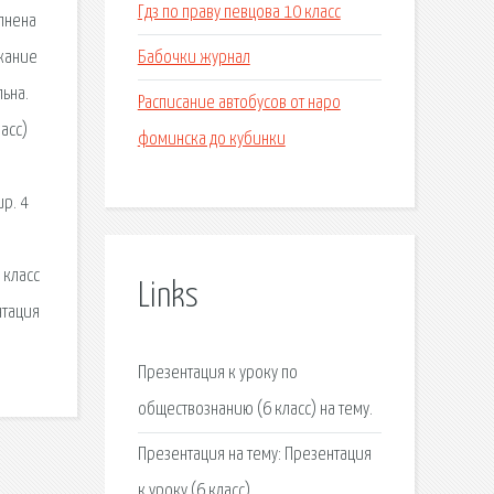
Гдз по праву певцова 10 класс
лнена
Бабочки журнал
ржание
ьна.
Расписание автобусов от наро
асс)
фоминска до кубинки
р. 4
 класс
Links
нтация
Презентация к уроку по
обществознанию (6 класс) на тему.
Презентация на тему: Презентация
к уроку (6 класс).