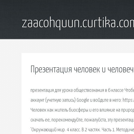
zaacohquun.curtika.co
Презентация человек и человеч
презентация для урока обществознания в 6 классе Что
аккаунт (учетную запись) Google и войдите в него: https
Человек как житель биосферы и его влияние на природу
скачать ее, порекомендуйте, пожалуйста, эту презентац
'Окружающий мир. 4 класс. В 2 частях. Часть 1. Метод