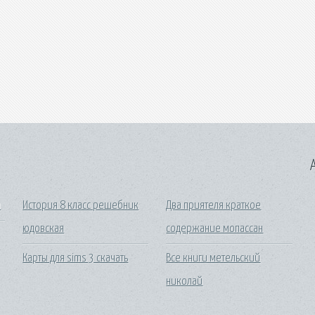
A
и
История 8 класс решебник
Два приятеля краткое
юдовская
содержание мопассан
Карты для sims 3 скачать
Все книги метельский
николай