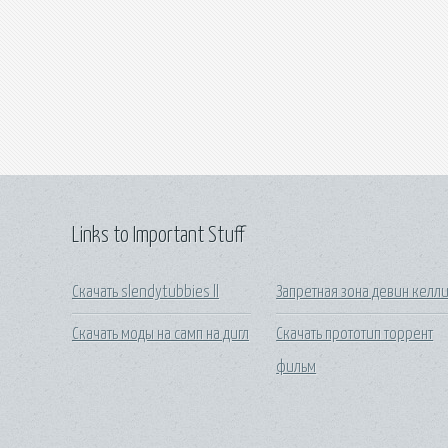
Links to Important Stuff
Скачать slendytubbies ll
Запретная зона девин келл
Скачать моды на самп на дигл
Скачать прототип торрент
фильм