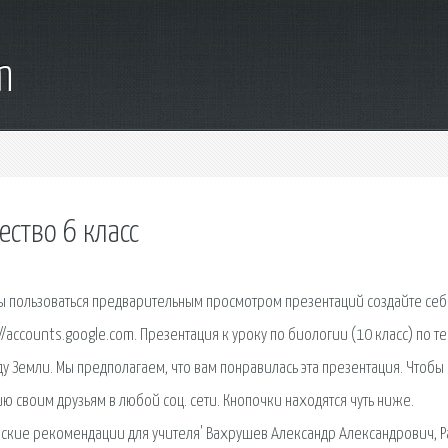
m
ество 6 класс
бы пользоваться предварительным просмотром презентаций создайте се
://accounts.google.com. Презентация к уроку по биологии (10 класс) по т
 Земли. Мы предполагаем, что вам понравилась эта презентация. Чтобы
ию своим друзьям в любой соц. сети. Кнопочки находятся чуть ниже.
ические рекомендации для учителя' Вахрушев Александр Александрович, Р