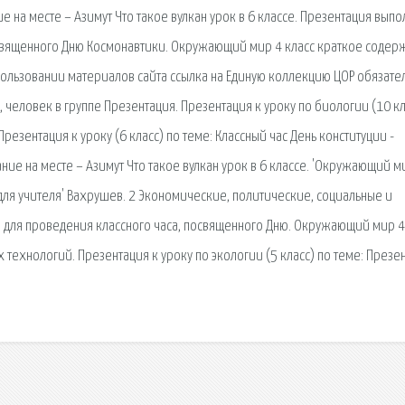
на месте – Азимут Что такое вулкан урок в 6 классе. Презентация выпо
посвященного Дню Космонавтики. Окружающий мир 4 класс краткое соде
ользовании материалов сайта ссылка на Единую коллекцию ЦОР обязател
человек в группе Презентация. Презентация к уроку по биологии (10 кл
резентация к уроку (6 класс) по теме: Классный час День конституции -
е на месте – Азимут Что такое вулкан урок в 6 классе. 'Окружающий ми
 для учителя' Вахрушев. 2 Экономические, политические, социальные и
а для проведения классного часа, посвященного Дню. Окружающий мир 4
ехнологий. Презентация к уроку по экологии (5 класс) по теме: Презе