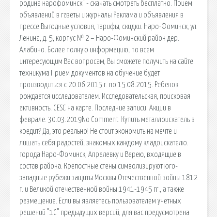
родина нарофоминск" - скачать смотреть бесплатно. Прием
объявлений в газеты и журналы Реклама и объявления в
прессе Выгодные условия, тарифы, скидки. Наро-Фоминск, ул.
Ленина, д. 5, корпус № 2 – Наро-Фоминский район дер.
Алабино. Более полную информацию, по всем
интересующим Вас вопросам, Вы сможете получить на сайте
техникума Прием документов на обучение будет
производиться с 20.06.2015 г. по 15.08.2015. Ребенок
рождается исследователем. Исследовательская, поисковая
активность. CESC на карте. Последние записи. Акции в
феврале. 30.03.2019No Comment. Купить металлоискатель в
кредит? Да, это реально! Не стоит экономить на мечте и
лишать себя радостей, знакомых каждому кладоискателю.
города Наро-Фоминск, Апрелевку и Верею, входящие в
состав района. Крепостные стены символизируют юго-
западные рубежи защиты Москвы Отечественной войны 1812
г. и Великой отечественной войны 1941-1945 гг., а также
размещение. Если вы являетесь пользователем учетных
решений "1С" предыдущих версий, для вас предусмотрена