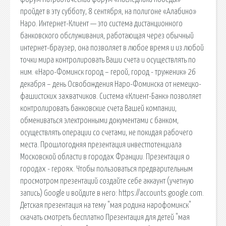
пройдет в эту субботу, 8 сентября, на полигоне «Алабино»
Наро. Интернет-Клиент — это система дистанционного
банковского обслуживания, работающая через обычный
интернет-браузер, она позволяет в любое время и из любой
точки мира контролировать Ваши счета и осуществлять по
ним. «Наро-Фоминск город – герой, город - труженик» 26
декабря – день Освобождения Наро-Фоминска от немецко-
фашистских захватчиков. Система «Клиент-Банк» позволяет
контролировать банковские счета Вашей компании,
обмениваться электронными документами с банком,
осуществлять операции со счетами, не покидая рабочего
места. Прошлогодняя презентация инвестпотенциала
Московской области в городах Франции. Презентация о
городах - героях. Чтобы пользоваться предварительным
просмотром презентаций создайте себе аккаунт (учетную
запись) Google и войдите в него: https://accounts.google.com.
Детская презентация на тему "мая родина нарофоминск"
скачать смотреть бесплатно Презентация для детей "мая