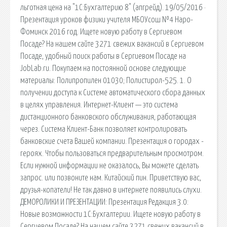
льготная цена на "1С:Бухгалтерию 8" (апгрейд). 19/05/2016 ·
Презентация уроков физики учителя МБОУсош №4 Наро-
Фоминск 2016 год. Ищете новую работу в Сергиевом
Посаде? На нашем сайте 3271 свежих вакансий в Сергиевом
Посаде, удобный поиск работы в Сергиевом Посаде на
JobLab.ru. Покупаем на постоянной основе следующие
материалы: Полипропилен 01030; Полистирол-525. 1. О
получении доступа к Системе автоматического сбора данных
в целях управления. Интернет-Клиент — это система
дистанционного банковского обслуживания, работающая
через. Система Клиент-Банк позволяет контролировать
банковские счета Вашей компании. Презентация о городах -
героях. Чтобы пользоваться предварительным просмотром.
Если нужной информации не оказалось, Вы можете сделать
запрос. или позвоните нам. Китайский пин. Приветствую вас,
друзья-копатели! Не так давно в интернете появились слухи.
ДЕМОРОЛИКИ И ПРЕЗЕНТАЦИИ: Презентация Редакция 3.0:
Новые возможности 1С:Бухгалтерии. Ищете новую работу в
Сергиевом Посаде? На нашем сайте 3271 свежих вакансий в