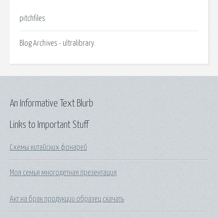
pitchfiles
Blog Archives - ultralibrary.
An Informative Text Blurb
Links to Important Stuff
Схемы китайских фонарей
Моя семья многодетная презентация
Акт на брак продукции образец скачать