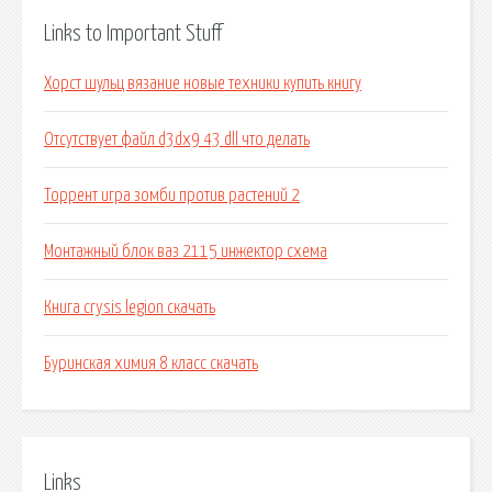
Links to Important Stuff
Хорст шульц вязание новые техники купить книгу
Отсутствует файл d3dx9 43 dll что делать
Торрент игра зомби против растений 2
Монтажный блок ваз 2115 инжектор схема
Книга crysis legion скачать
Буринская химия 8 класс скачать
Links