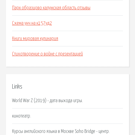
Парк образцово калужская область отзывы
Схема унч на к157уд2
Книги мировая кулинария
Стихотворение о войне с презентацией
Links
World War Z (2019) - дата выхода игры.
кинотеатр.
Курсы английского языка в Москве Soho Bridge - центр.