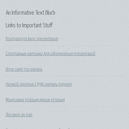
An Informative Text Blurb
Links to Important Stuff
Контрактура внчс презентация
Спортивные картинки для оформления презентаций
Игра самп гта скачать
Ночной охотник 1996 скачать торрент
Минусовка устазым менин устазым
Договор au pair