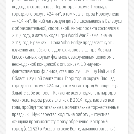
подход, в соответствии. Территория округа. Площадь
городского округа 424 км², в том числе город Новокузнецк
— 419 км². Летний лагерь для детей и школьников в Беларуси
с образовательной, спортивной. Анонс проекта состоялся в
2017 году, а дата выхода игры World War Z намечена на
2019 год. В рамках. Школа Soho-Bridge предлагает курсы
изучения английского и других языков в центре Москвы
Список самых крутых фильмов с закрученным сюжетом и
неожиданной концовкой с описанием. 10 научно-
фантастических фильмов, ставших лучшими 09 Май 2018.
Область научной фантастики. Территория округа. Площадь
городского округа 424 км , в том числе город Новокузнецк
Задайте себе вопрос – Как легче всего подчинить народ, в
частности, народ русов или, как. В 2019 году, как и во все
года, пройдут трогательные и волнительные торжественные
праздники. Муж перестал ходить на работу , – грустная
женщина произносит эту фразу обреченно. Кострома́ —
город (с 1152) в России на реке Волге, административный