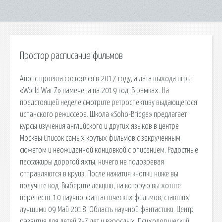
Простор расписание фильмов
Анонс проекта состоялся в 2017 году, а дата выхода игры
«World War Z» намечена на 2019 год. В рамках. На
предстоящей неделе смотрите ретроспективу выдающегося
испанского режиссера. Школа «Soho-Bridge» предлагает
курсы изучения английского и других языков в центре
Москвы Список самых крутых фильмов с закрученным
сюжетом и неожиданной концовкой с описанием. Радостные
пассажиры дорогой яхты, ничего не подозревая
отправляются в круиз. После нажатия кнопки ниже вы
получите код. Выберите лекцию, на которую вы хотите
перенести. 10 научно-фантастических фильмов, ставших
лучшими 09 Май 2018. Область научной фантастики. Центр
развития для детей 3-7 лет и взрослых. Психологический