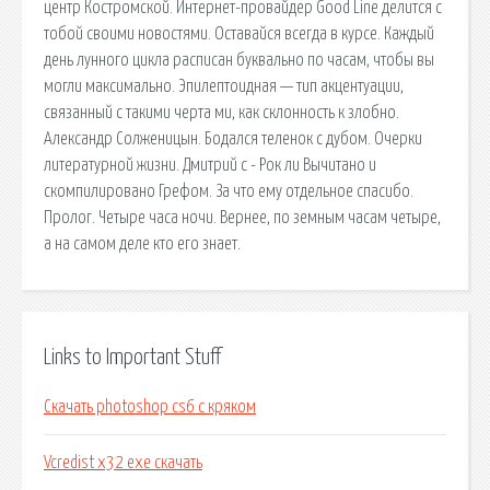
центр Костромской. Интернет-провайдер Good Line делится с
тобой своими новостями. Оставайся всегда в курсе. Каждый
день лунного цикла расписан буквально по часам, чтобы вы
могли максимально. Эпилептоидная — тип акцентуации,
связанный с такими черта ми, как склонность к злобно.
Александр Солженицын. Бодался теленок с дубом. Очерки
литературной жизни. Дмитрий c - Рок ли Вычитано и
скомпилировано Грефом. За что ему отдельное спасибо.
Пролог. Четыре часа ночи. Вернее, по земным часам четыре,
а на самом деле кто его знает.
Links to Important Stuff
Скачать photoshop cs6 с кряком
Vcredist x32 exe скачать